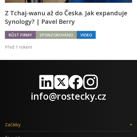
Z Tchaj-wanu až do Česka. Jak expanduje
Synology? | Pavel Berry
RŮST FIRMY
SPONZOROVÁNO
VIDEO
Před 1 rokem
LinkedIn
X
Facebook
Instagram
info@rostecky.cz
Začátky