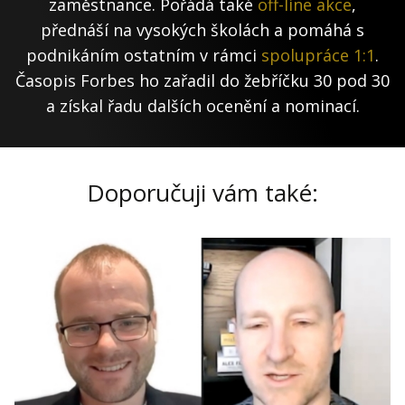
zaměstnance. Pořádá také
off-line akce
,
přednáší na vysokých školách a pomáhá s
podnikáním ostatním v rámci
spolupráce 1:1
.
Časopis Forbes ho zařadil do žebříčku 30 pod 30
a získal řadu dalších ocenění a nominací.
Doporučuji vám také: