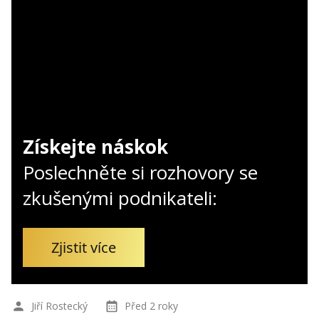
Kontakt
Obchodní podmínky
Hledaná fráze
Hledat
Získejte náskok
Poslechněte si rozhovory se
zkušenými podnikateli:
Zjistit více
Jiří Rostecký
Před 2 roky