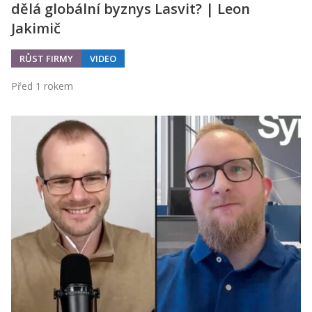
dělá globální byznys Lasvit? | Leon
Jakimič
RŮST FIRMY
VIDEO
Před 1 rokem