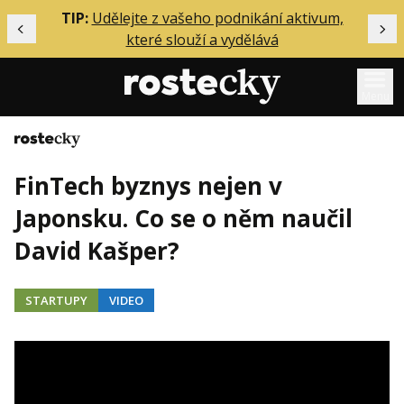
ělání
TIP:
Udělejte z vašeho podnikání aktivum,
Předchozí
Dal
které slouží a vydělává
Menu
Domů
Mentoring
FinTech byznys nejen v
Podcasty
Japonsku. Co se o něm naučil
Solo
David Kašper?
Akce
Inzerce
STARTUPY
VIDEO
O mně
Přihlášení