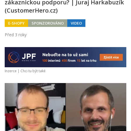
zákaznickou podporu? | Juraj Harkabuzík
(CustomerHero.cz)
E-SHOPY
SPONZOROVÁNO
VIDEO
Před 3 roky
Inzerce |
Chci tu být také