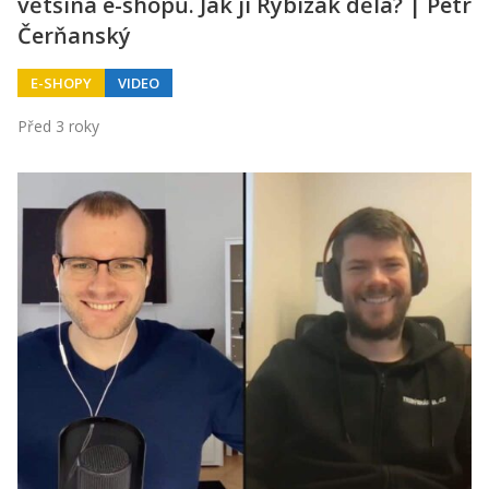
většina e-shopů. Jak ji Rybízák dělá? | Petr
Čerňanský
E-SHOPY
VIDEO
Před 3 roky