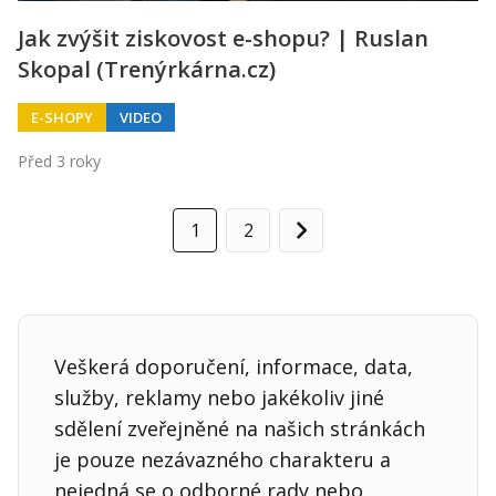
Jak zvýšit ziskovost e-shopu? | Ruslan
Skopal (Trenýrkárna.cz)
E-SHOPY
VIDEO
Před 3 roky
1
2
Další
Veškerá doporučení, informace, data,
služby, reklamy nebo jakékoliv jiné
sdělení zveřejněné na našich stránkách
je pouze nezávazného charakteru a
nejedná se o odborné rady nebo