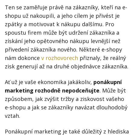
Kontakt
Ten se zaměřuje právě na zákazníky, kteří na e-
Obchodní podmínky
shopu už nakoupili, a jeho cílem je přivést je
zpátky a motivovat k nákupu dalšímu. Pro
Hledaná fráze
Hledat
spoustu firem může být udržení zákazníka a
získání jeho opětovného nákupu levnější než
přivedení zákazníka nového. Některé e-shopy
nám dokonce
v rozhovorech
přiznaly, že reálný
zisk generují až na druhé objednávce zákazníka.
Ať už je vaše ekonomika jakákoliv,
ponákupní
marketing rozhodně nepodceňujte
. Může být
způsobem, jak zvýšit tržby a ziskovost vašeho
e-shopu a jak se zákazníky navázat dlouhodobý
vztah.
Ponákupní marketing je také důležitý z hlediska