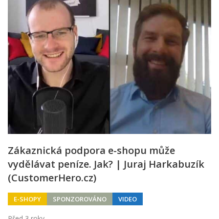
Zákaznická podpora e-shopu může
vydělávat peníze. Jak? | Juraj Harkabuzík
(CustomerHero.cz)
E-SHOPY
SPONZOROVÁNO
VIDEO
Před 3 roky