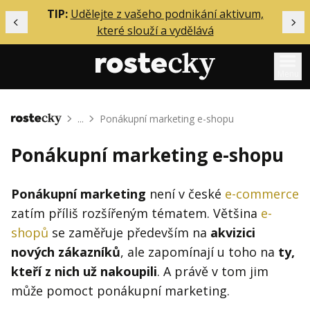
ělání
TIP:
Udělejte z vašeho podnikání aktivum,
Předchozí
Dal
které slouží a vydělává
Menu
Mentoring
...
Ponákupní marketing e-shopu
Domů
Podcasty
Ponákupní marketing e-shopu
Solo
Akce
Ponákupní marketing
není v české
e-commerce
zatím příliš rozšířeným tématem. Většina
e-
Inzerce
shopů
se zaměřuje především na
akvizici
O mně
nových zákazníků
, ale zapomínají u toho na
ty,
kteří z nich už nakoupili
. A právě v tom jim
Přihlášení
může pomoct ponákupní marketing.