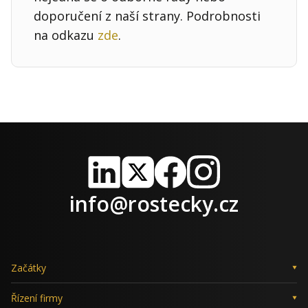
doporučení z naší strany. Podrobnosti
na odkazu
zde
.
LinkedIn
X
Facebook
Instagram
info@rostecky.cz
Začátky
Řízení firmy