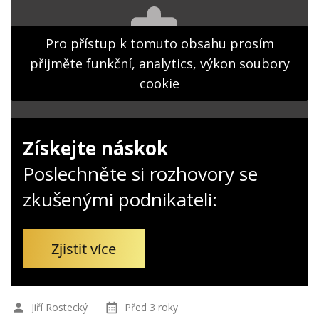
Kontakt
Obchodní podmínky
Pro přístup k tomuto obsahu prosím
přijměte funkční, analytics, výkon soubory
Hledaná fráze
Hledat
cookie
Získejte náskok
Poslechněte si rozhovory se
zkušenými podnikateli:
Zjistit více
Jiří Rostecký
Před 3 roky