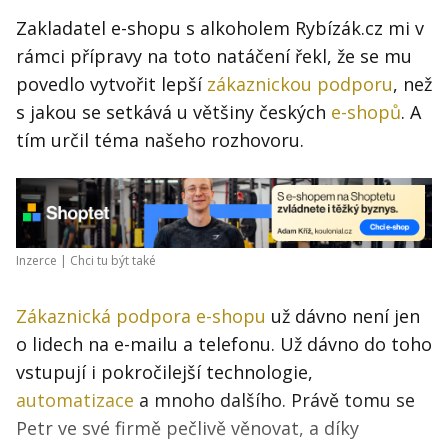
Zakladatel e-shopu s alkoholem Rybízák.cz mi v
rámci přípravy na toto natáčení řekl, že se mu
povedlo vytvořit lepší
zákaznickou podporu
, než
s jakou se setkává u většiny českých
e-shopů
. A
tím určil téma našeho rozhovoru.
Inzerce |
Chci tu být také
Zákaznická podpora e-shopu
už dávno není jen
o lidech na e-mailu a telefonu. Už dávno do toho
vstupují i pokročilejší technologie,
automatizace
a mnoho dalšího. Právě tomu se
Petr ve své firmě pečlivě věnovat, a díky