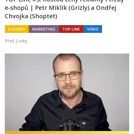
e-shopů | Petr Miklík (Grizly) a Ondřej
Chvojka (Shoptet)
E-SHOPY
MARKETING
TOP LINE
VIDEO
Před 2 roky