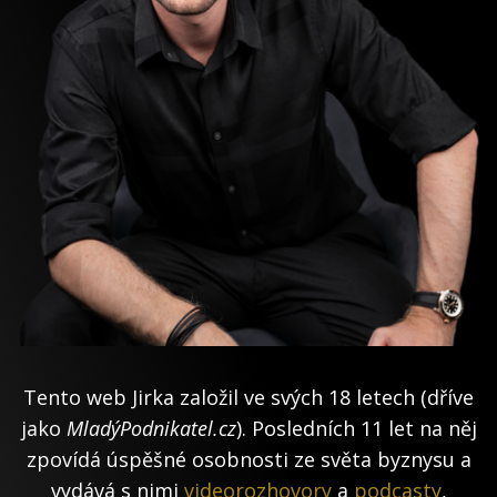
Tento web Jirka založil ve svých 18 letech (dříve
jako
MladýPodnikatel.cz
). Posledních 11 let na něj
zpovídá úspěšné osobnosti ze světa byznysu a
vydává s nimi
videorozhovory
a
podcasty
,