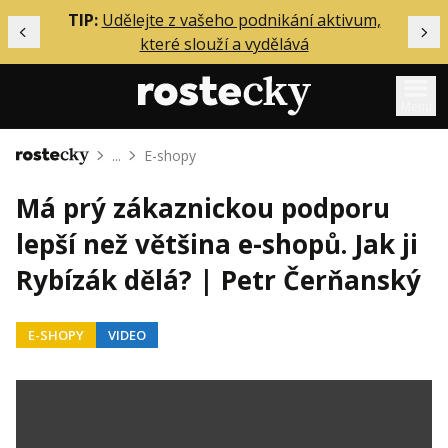
ělání
TIP:
Udělejte z vašeho podnikání aktivum,
Předchozí
Dal
které slouží a vydělává
Menu
...
E-shopy
Domů
Mentoring
Má prý zákaznickou podporu
Podcasty
lepší než většina e-shopů. Jak ji
Solo
Rybízák dělá? | Petr Čerňanský
Akce
Inzerce
E-SHOPY
VIDEO
O mně
Přihlášení