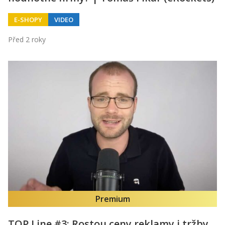
E-SHOPY
VIDEO
Před 2 roky
Premium
TOP Line #3: Rostou ceny reklamy i tržby