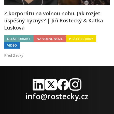
Z korporátu na volnou nohu. Jak rozjet
úspěšný byznys? | Jiří Rostecký & Katka
Lusková
DELŠÍ FORMÁT
NA VOLNÉ NOZE
PTÁTE SE JIRKY
VIDEO
Před 2 roky
LinkedIn
X
Facebook
Instagram
info@rostecky.cz