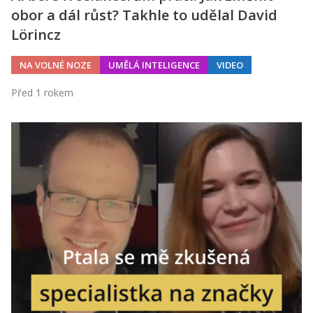
obor a dál růst? Takhle to udělal David
Lörincz
NA VOLNÉ NOZE
UMĚLÁ INTELIGENCE
VIDEO
Před 1 rokem