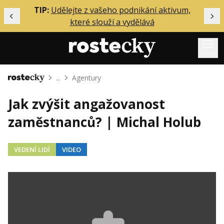
ělání
TIP:
Udělejte z vašeho podnikání aktivum,
Předchozí
Dal
které slouží a vydělává
Menu
...
Agentury
Domů
Mentoring
Jak zvýšit angažovanost
Podcasty
zaměstnanců? | Michal Holub
Solo
Akce
VEDENÍ LIDÍ
VIDEO
Inzerce
O mně
Přihlášení