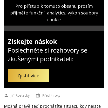
Kontakt
Pro přístup k tomuto obsahu prosím
Obchodní podmínky
přijměte funkční, analytics, výkon soubory
cookie
Hledaná fráze
Hledat
Získejte náskok
Poslechněte si rozhovory se
zkušenými podnikateli:
Zjistit více
Jiří Rostecký
Před 4 roky
Možná právě teď procházíte situací, kdy nejste