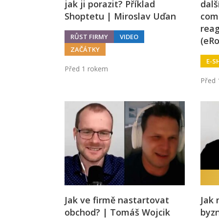
jak ji porazit? Příklad
dalš
Shoptetu | Miroslav Uďan
com
reag
RŮST FIRMY
VIDEO
(eRo
ZAČÁTKY
E-S
Před 1 rokem
Před 
Jak ve firmě nastartovat
Jak 
obchod? | Tomáš Wojcik
byzn