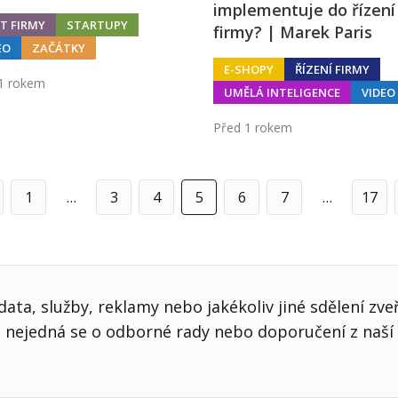
implementuje do řízení
T FIRMY
STARTUPY
firmy? | Marek Paris
EO
ZAČÁTKY
E-SHOPY
ŘÍZENÍ FIRMY
1 rokem
UMĚLÁ INTELIGENCE
VIDEO
Před 1 rokem
1
…
3
4
5
6
7
…
17
edchozí
ata, služby, reklamy nebo jakékoliv jiné sdělení zve
nejedná se o odborné rady nebo doporučení z naší 