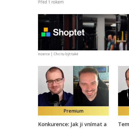
Před 1 rokem
Inzerce |
Chci tu být také
Premium
Konkurence: Jak ji vnímat a
Temu