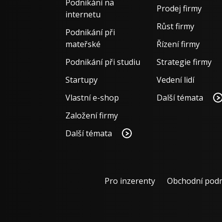
Podnikání na
Prodej firmy
internetu
Růst firmy
Podnikání při
mateřské
Řízení firmy
Podnikání při studiu
Strategie firmy
Startupy
Vedení lidí
Vlastní e-shop
Další témata
Založení firmy
Další témata
Pro inzerenty
Obchodní pod