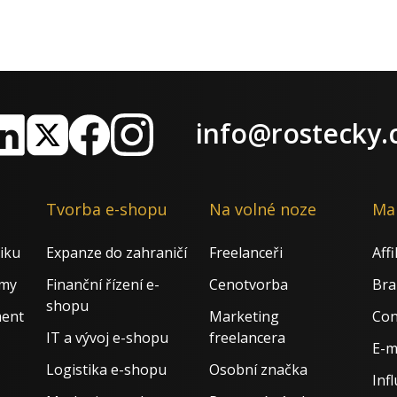
info@rostecky.
nkedIn
X
Facebook
Instagram
Tvorba e-shopu
Na volné noze
Ma
iku
Expanze do zahraničí
Freelanceři
Aff
rmy
Finanční řízení e-
Cenotvorba
Bra
shopu
ment
Marketing
Con
IT a vývoj e-shopu
freelancera
E-m
Logistika e-shopu
Osobní značka
Inf