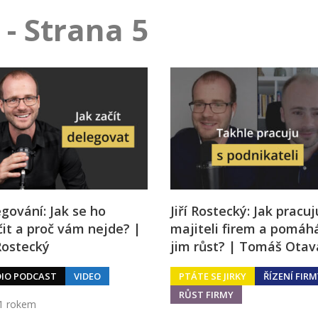
j firmy
Vedení lidí
- Strana 5
ktové řízení
Vzdělávání manažerů
ání firmy nástupci
Zaměstnanecké akcie
rukturalizace podniku
Ziskovost firmy
í firmy
gování: Jak se ho
Jiří Rostecký: Jak pracuj
it a proč vám nejde? |
majiteli firem a pomá
 Rostecký
jim růst? | Tomáš Otav
IO PODCAST
VIDEO
PTÁTE SE JIRKY
ŘÍZENÍ FIRM
RŮST FIRMY
1 rokem