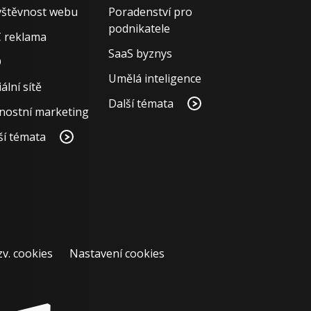
štěvnost webu
Poradenství pro
podnikatele
 reklama
SaaS byznys
O
Umělá inteligence
ální sítě
Další témata
nostní marketing
ší témata
zv. cookies
Nastavení cookies