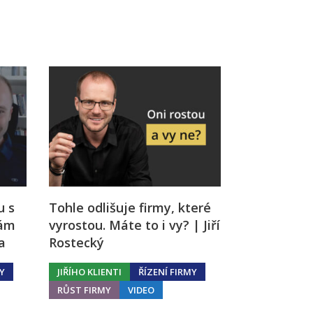
Já v médiích
u s
Tohle odlišuje firmy, které
hám
vyrostou. Máte to i vy? | Jiří
a
Rostecký
Y
JIŘÍHO KLIENTI
ŘÍZENÍ FIRMY
RŮST FIRMY
VIDEO