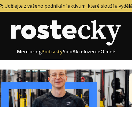
P:
Udělejte z vašeho podnikání aktivum, které slouží a vyděl
Mentoring
Podcasty
Solo
Akce
Inzerce
O mně
eting firmy
Role zakladatele/CEO
r zaměstnanců
Růst firmy
upnictví
Strategie firmy
od a prodej
Účetnictví a daně