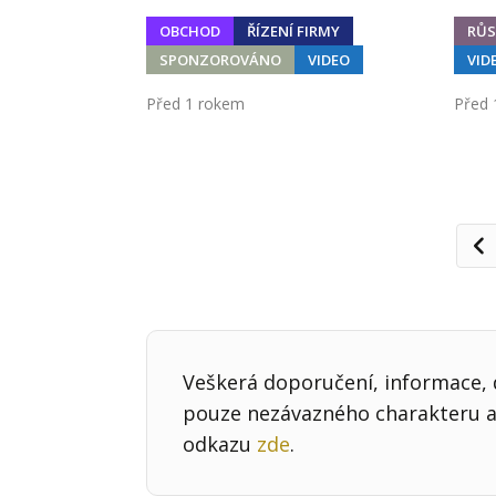
OBCHOD
ŘÍZENÍ FIRMY
RŮS
SPONZOROVÁNO
VIDEO
VID
Před 1 rokem
Před 
Př
Veškerá doporučení, informace, d
pouze nezávazného charakteru a 
odkazu
zde
.