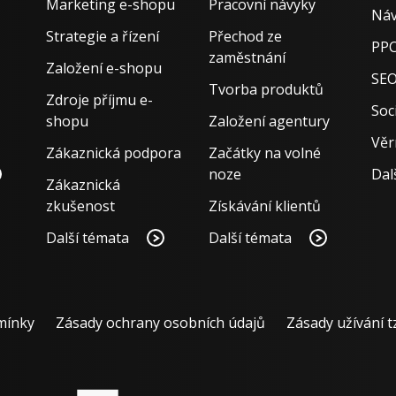
Marketing e-shopu
Pracovní návyky
Náv
Strategie a řízení
Přechod ze
PPC
zaměstnání
Založení e-shopu
SE
Tvorba produktů
Zdroje příjmu e-
Soci
shopu
Založení agentury
Věr
Zákaznická podpora
Začátky na volné
noze
Dal
Zákaznická
zkušenost
Získávání klientů
Další témata
Další témata
mínky
Zásady ochrany osobních údajů
Zásady užívání t