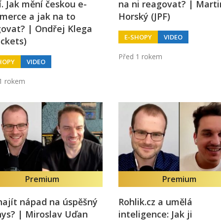
í. Jak mění českou e-
na ni reagovat? | Marti
merce a jak na to
Horský (JPF)
ovat? | Ondřej Klega
E-SHOPY
VIDEO
ckets)
Před 1 rokem
HOPY
VIDEO
1 rokem
Premium
Premium
najít nápad na úspěšný
Rohlik.cz a umělá
ys? | Miroslav Uďan
inteligence: Jak ji