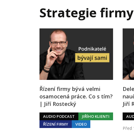
Hodnota firmy
Prode
Strategie firmy
Interim management
Proje
Konkurenceschopnost firmy
Před
Krizové řízení firmy
Rest
Management firmy
Řízen
Řízení firmy bývá velmi
Dele
osamocená práce. Co s tím?
nauč
| Jiří Rostecký
Jiří
AUDIO PODCAST
JIŘÍHO KLIENTI
AUD
ŘÍZENÍ FIRMY
VIDEO
Před 