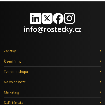
LinkedIn
X
Facebook
Instagram
info@rostecky.cz
Začátky
Řízení firmy
Tvorba e-shopu
Na volné noze
Marketing
Další témata