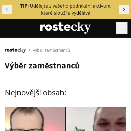
ělání
TIP:
Udělejte z vašeho podnikání aktivum,
Předchozí
Dal
které slouží a vydělává
Menu
Mentoring
Výběr zaměstnanců
Domů
Podcasty
Výběr zaměstnanců
Solo
Akce
Nejnovější obsah:
Inzerce
O mně
Přihlášení