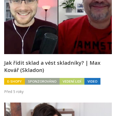
Kontakt
Obchodní podmínky
Hledaná fráze
Hledat
Jak řídit sklad a vést skladníky? | Max
Kovář (Skladon)
E-SHOPY
SPONZOROVÁNO
VEDENÍ LIDÍ
VIDEO
Před 5 roky