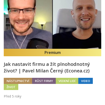
Premium
Jak nastavit firmu a žít plnohodnotný
život? | Pavel Milan Černý (Econea.cz)
NÁSTUPNICTVÍ
RŮST FIRMY
VEDENÍ LIDÍ
VIDEO
ŽIVOT
Před 5 roky