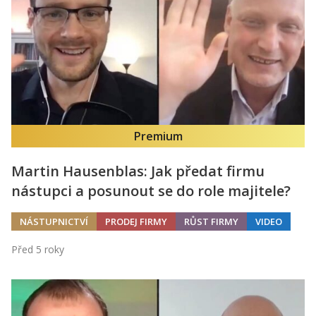
Kontakt
Obchodní podmínky
Hledaná fráze
Hledat
Premium
Martin Hausenblas: Jak předat firmu
nástupci a posunout se do role majitele?
NÁSTUPNICTVÍ
PRODEJ FIRMY
RŮST FIRMY
VIDEO
Před 5 roky