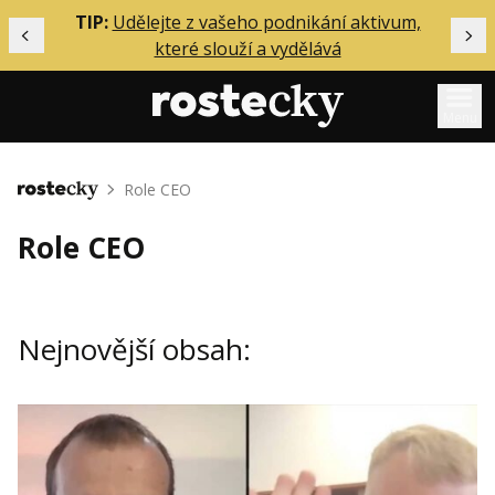
ělání
TIP:
Udělejte z vašeho podnikání aktivum,
Předchozí
Dal
které slouží a vydělává
Menu
Mentoring
Role CEO
Domů
Podcasty
Role CEO
Solo
Akce
Nejnovější obsah:
Inzerce
O mně
Přihlášení