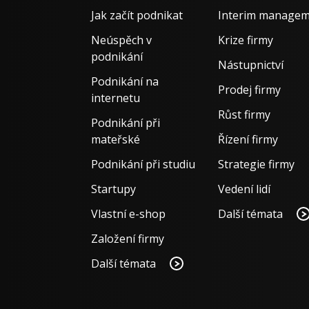
Jak začít podnikat
Interim manage
Neúspěch v
Krize firmy
podnikání
Nástupnictví
Podnikání na
Prodej firmy
internetu
Růst firmy
Podnikání při
mateřské
Řízení firmy
Podnikání při studiu
Strategie firmy
Startupy
Vedení lidí
Vlastní e-shop
Další témata
Založení firmy
Další témata