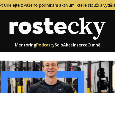
P:
Udělejte z vašeho podnikání aktivum, které slouží a vyděl
Mentoring
Podcasty
Solo
Akce
Inzerce
O mně
eting firmy
Role zakladatele/CEO
r zaměstnanců
Růst firmy
upnictví
Strategie firmy
od a prodej
Účetnictví a daně