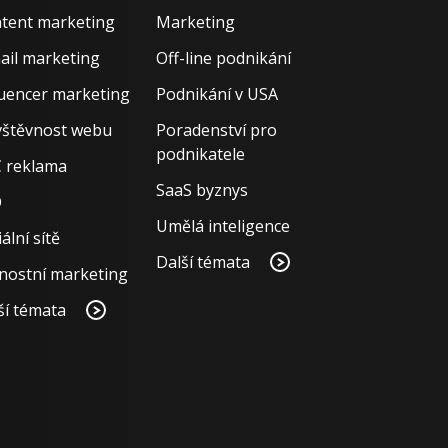
tent marketing
Marketing
ail marketing
Off-line podnikání
luencer marketing
Podnikání v USA
štěvnost webu
Poradenství pro
podnikatele
 reklama
SaaS byznys
O
Umělá inteligence
ální sítě
Další témata
nostní marketing
ší témata