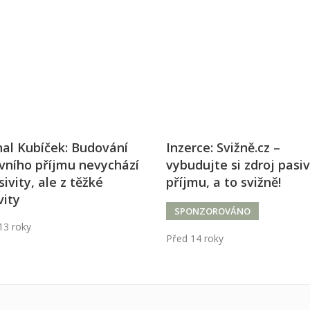
j firmy
Vedení lidí
ktové řízení
Vzdělávání manažerů
ání firmy nástupci
Zaměstnanecké akcie
rukturalizace podniku
Ziskovost firmy
í firmy
al Kubíček: Budování
Inzerce: Svižně.cz –
vního příjmu nevychází
vybudujte si zdroj pasi
sivity, ale z těžké
příjmu, a to svižně!
vity
SPONZOROVÁNO
13 roky
Před 14 roky