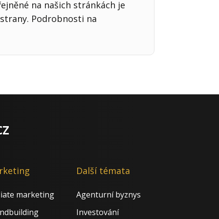
řejněné na našich stránkách je
strany. Podrobnosti na
cz
rketing
Další témata
iliate marketing
Agenturní byznys
ndbuilding
Investování