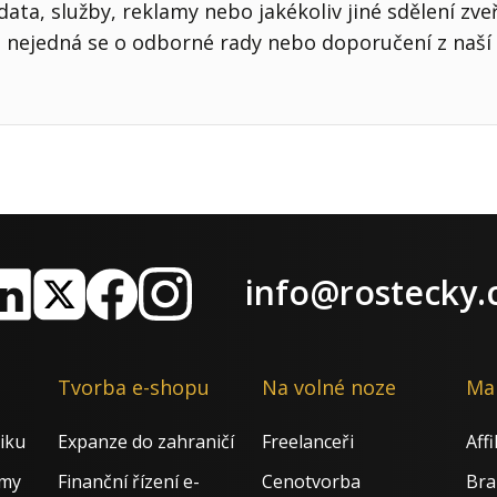
ata, služby, reklamy nebo jakékoliv jiné sdělení zve
nejedná se o odborné rady nebo doporučení z naší 
info@rostecky.
nkedIn
X
Facebook
Instagram
Tvorba e-shopu
Na volné noze
Ma
iku
Expanze do zahraničí
Freelanceři
Aff
rmy
Finanční řízení e-
Cenotvorba
Bra