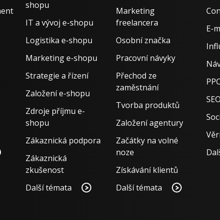
shopu
ment
Marketing
Con
IT a vývoj e-shopu
freelancera
E-m
Logistika e-shopu
Osobní značka
Inf
Marketing e-shopu
Pracovní návyky
Náv
Strategie a řízení
Přechod ze
PPC
zaměstnání
Založení e-shopu
SE
Tvorba produktů
Zdroje příjmu e-
Soci
shopu
Založení agentury
Věr
Zákaznická podpora
Začátky na volné
noze
Dal
Zákaznická
zkušenost
Získávání klientů
Další témata
Další témata