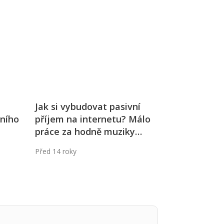
Já v médiích
Jak si vybudovat pasivní
vního
příjem na internetu? Málo
práce za hodně muziky…
Před 14 roky