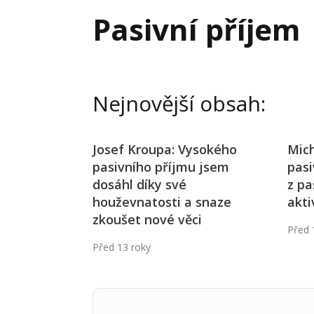
Hodnota firmy
Prode
Pasivní příjem
Interim management
Proje
Konkurenceschopnost firmy
Před
Krizové řízení firmy
Rest
Nejnovější obsah:
Management firmy
Řízen
Josef Kroupa: Vysokého
Mich
pasivního příjmu jsem
pasi
dosáhl díky své
z pa
houževnatosti a snaze
akti
zkoušet nové věci
Před 
Před 13 roky