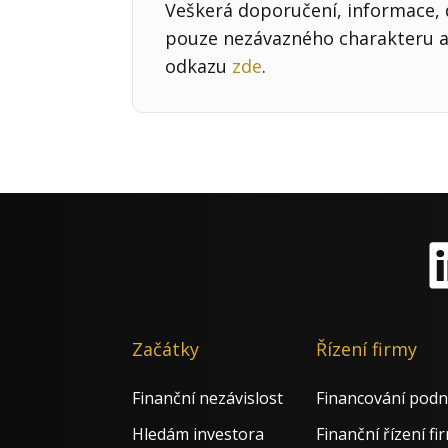
Veškerá doporučení, informace, d
pouze nezávazného charakteru a 
odkazu
zde
.
Li
Začátky
Řízení firmy
Finanční nezávislost
Financování podn
Hledám investora
Finanční řízení fi