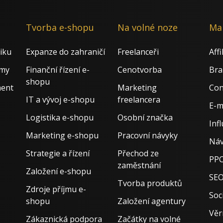
nkedIn
X
Facebook
Instagram
Tvorba e-shopu
Na volné noze
Ma
iku
Expanze do zahraničí
Freelanceři
Aff
rmy
Finanční řízení e-
Cenotvorba
Bra
shopu
ment
Marketing
Con
IT a vývoj e-shopu
freelancera
E-m
Logistika e-shopu
Osobní značka
Inf
Marketing e-shopu
Pracovní návyky
Náv
Strategie a řízení
Přechod ze
PPC
zaměstnání
Založení e-shopu
SE
Tvorba produktů
Zdroje příjmu e-
Soci
shopu
Založení agentury
Věr
Zákaznická podpora
Začátky na volné