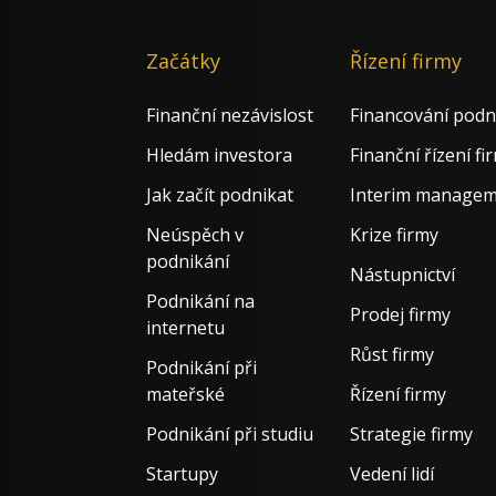
Li
Začátky
Řízení firmy
Finanční nezávislost
Financování podn
Hledám investora
Finanční řízení fi
Jak začít podnikat
Interim manage
Neúspěch v
Krize firmy
podnikání
Nástupnictví
Podnikání na
Prodej firmy
internetu
Růst firmy
Podnikání při
mateřské
Řízení firmy
Podnikání při studiu
Strategie firmy
Startupy
Vedení lidí