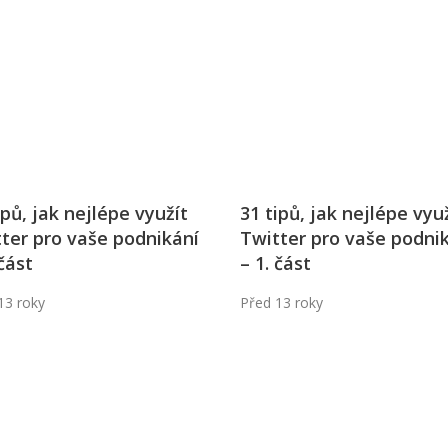
j firmy
Vedení lidí
ktové řízení
Vzdělávání manažerů
ání firmy nástupci
Zaměstnanecké akcie
rukturalizace podniku
Ziskovost firmy
í firmy
ipů, jak nejlépe využít
31 tipů, jak nejlépe vyu
ter pro vaše podnikání
Twitter pro vaše podni
 část
– 1. část
13 roky
Před 13 roky