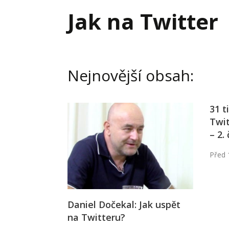
Hodnota firmy
Prode
Jak na Twitter
Interim management
Proje
Konkurenceschopnost firmy
Před
Krizové řízení firmy
Rest
Nejnovější obsah:
Management firmy
Řízen
31 t
Twit
– 2.
Před 
Daniel Dočekal: Jak uspět
na Twitteru?