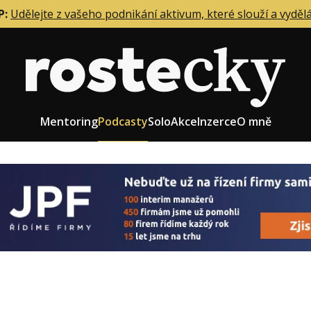
P:
Udělejte z vašeho podnikání aktivum, které slouží a vyděl
Mentoring
Podcasty
Solo
Akce
Inzerce
O mně
eting firmy
Role zakladatele/CEO
r zaměstnanců
Růst firmy
upnictví
Strategie firmy
od a prodej
Účetnictví a daně