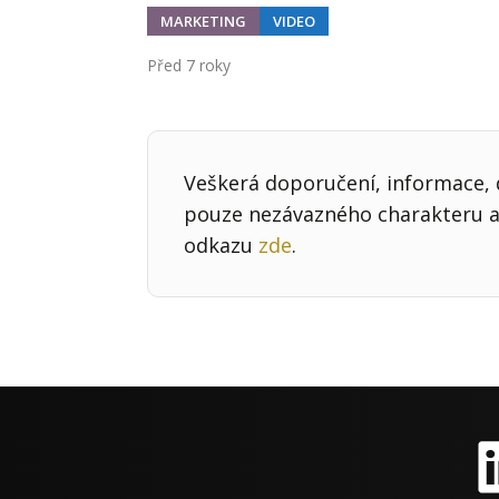
MARKETING
VIDEO
Před 7 roky
Veškerá doporučení, informace, d
pouze nezávazného charakteru a 
odkazu
zde
.