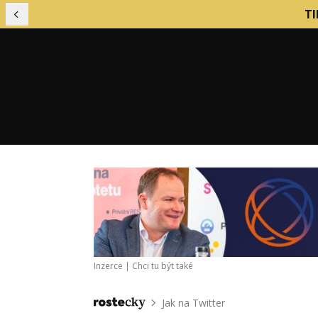
TI
Předchozí
Financování podniku
Mark
Finanční řízení firmy
Nábo
Inzerce |
Chci tu být také
Firemní kultura
Nást
Firemní procesy
Obch
Jak na Twitter
Domů