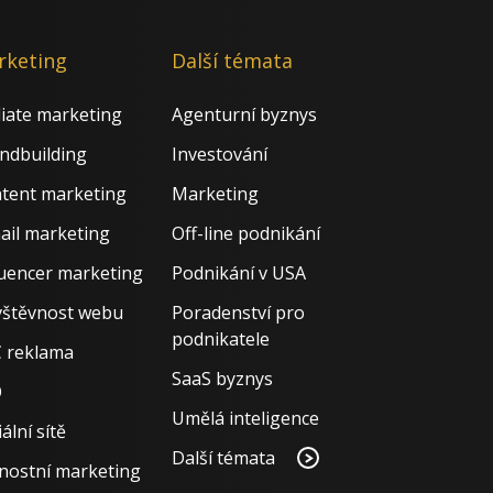
rketing
Další témata
iliate marketing
Agenturní byznys
ndbuilding
Investování
tent marketing
Marketing
ail marketing
Off-line podnikání
luencer marketing
Podnikání v USA
štěvnost webu
Poradenství pro
podnikatele
 reklama
SaaS byznys
O
Umělá inteligence
ální sítě
Další témata
nostní marketing