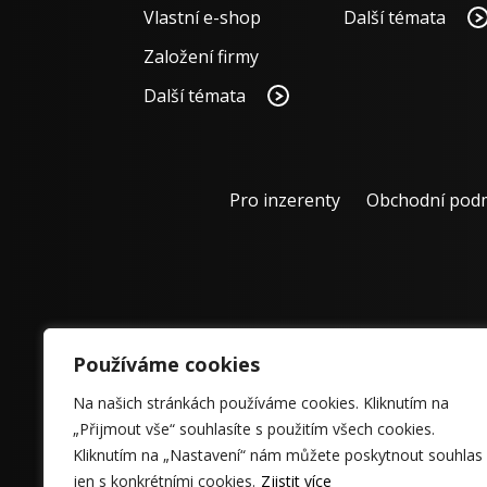
Vlastní e-shop
Další témata
Založení firmy
Další témata
Pro inzerenty
Obchodní pod
Používáme cookies
Na našich stránkách používáme cookies. Kliknutím na
„Přijmout vše“ souhlasíte s použitím všech cookies.
Kliknutím na „Nastavení“ nám můžete poskytnout souhlas
jen s konkrétními cookies.
Zjistit více