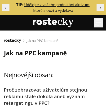
ělání
TIP:
Udělejte z vašeho podnikání aktivum,
Předchozí
Dal
které slouží a vydělává
Menu
Mentoring
Jak na PPC kampaně
Domů
Podcasty
Jak na PPC kampaně
Solo
Akce
Nejnovější obsah:
Inzerce
O mně
Proč zobrazovat uživatelům stejnou
reklamu stále dokola aneb význam
Přihlášení
retargetingu v PPC?