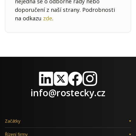
nejedná se o odborné rady nebo
doporučení z naší strany. Podrobnosti
na odkazu
zde
.
LinkedIn
X
Facebook
Instagram
info@rostecky.cz
Začátky
Řízení firmy