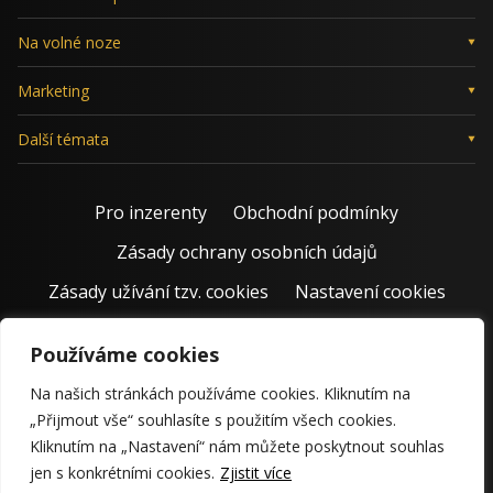
Na volné noze
Marketing
Další témata
Pro inzerenty
Obchodní podmínky
Zásady ochrany osobních údajů
Zásady užívání tzv. cookies
Nastavení cookies
Používáme cookies
Na našich stránkách používáme cookies. Kliknutím na
„Přijmout vše“ souhlasíte s použitím všech cookies.
Kliknutím na „Nastavení“ nám můžete poskytnout souhlas
jen s konkrétními cookies.
Zjistit více
© 2011 – 2026 Jiří Rostecký | Inspiruje české podnikatele už 15