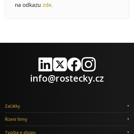
na odkazu
zde
.
LinkedIn
X
Facebook
Instagram
info@rostecky.cz
Začátky
Řízení firmy
Tvorba e-shopu