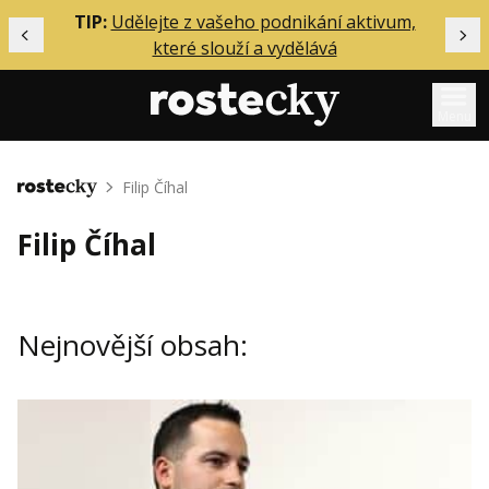
ělání
TIP:
Udělejte z vašeho podnikání aktivum,
Předchozí
Dal
které slouží a vydělává
Menu
Mentoring
Filip Číhal
Domů
Podcasty
Filip Číhal
Solo
Akce
Nejnovější obsah:
Inzerce
O mně
Přihlášení