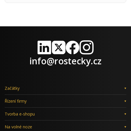
LinkedIn
X
Facebook
Instagram
info@rostecky.cz
Začátky
Řízení firmy
Tvorba e-shopu
Na volné noze