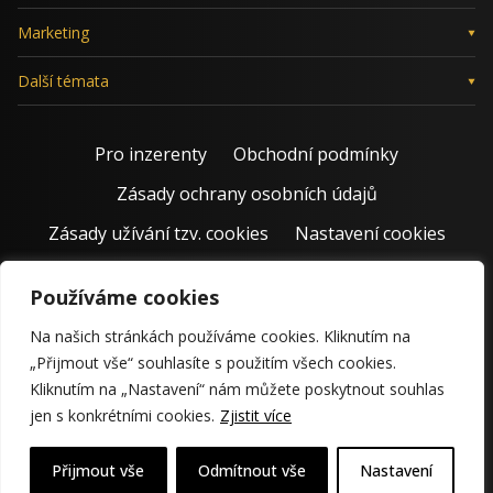
Marketing
Další témata
Pro inzerenty
Obchodní podmínky
Zásady ochrany osobních údajů
Zásady užívání tzv. cookies
Nastavení cookies
Používáme cookies
Na našich stránkách používáme cookies. Kliknutím na
„Přijmout vše“ souhlasíte s použitím všech cookies.
Kliknutím na „Nastavení“ nám můžete poskytnout souhlas
jen s konkrétními cookies.
Zjistit více
© 2011 – 2026 Jiří Rostecký | Inspiruje české podnikatele už 15
krásných let.
Přijmout vše
Odmítnout vše
Nastavení