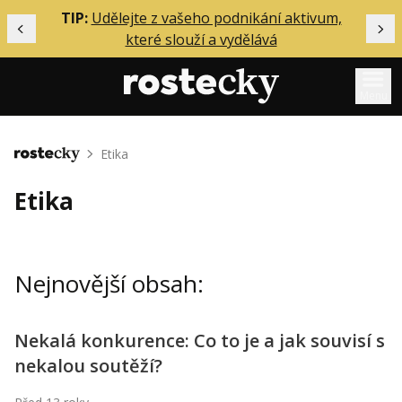
ělání
TIP:
Udělejte z vašeho podnikání aktivum,
Předchozí
Dal
které slouží a vydělává
Menu
Mentoring
Etika
Domů
Podcasty
Etika
Solo
Akce
Nejnovější obsah:
Inzerce
O mně
Nekalá konkurence: Co to je a jak souvisí s
nekalou soutěží?
Přihlášení