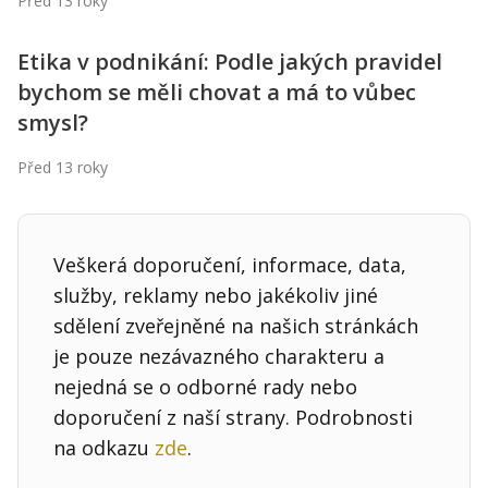
Před 13 roky
Kontakt
Obchodní podmínky
Etika v podnikání: Podle jakých pravidel
bychom se měli chovat a má to vůbec
Hledaná fráze
Hledat
smysl?
Před 13 roky
Veškerá doporučení, informace, data,
služby, reklamy nebo jakékoliv jiné
sdělení zveřejněné na našich stránkách
je pouze nezávazného charakteru a
nejedná se o odborné rady nebo
doporučení z naší strany. Podrobnosti
na odkazu
zde
.