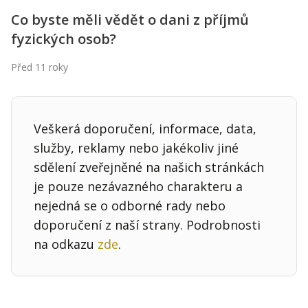
Kontakt
Co byste měli vědět o dani z příjmů
Obchodní podmínky
fyzických osob?
Hledaná fráze
Před 11 roky
Hledat
Veškerá doporučení, informace, data,
služby, reklamy nebo jakékoliv jiné
sdělení zveřejněné na našich stránkách
je pouze nezávazného charakteru a
nejedná se o odborné rady nebo
doporučení z naší strany. Podrobnosti
na odkazu
zde
.