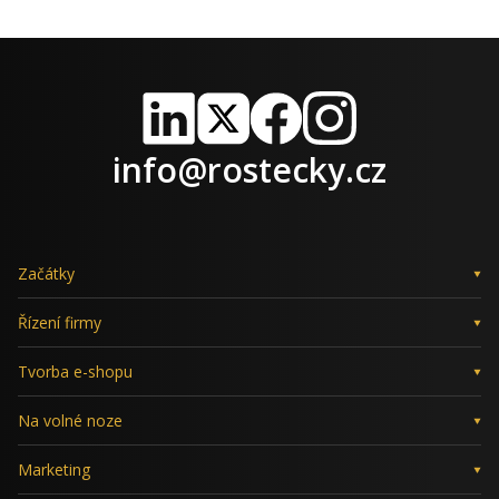
LinkedIn
X
Facebook
Instagram
info@rostecky.cz
Začátky
Řízení firmy
Tvorba e-shopu
Na volné noze
Marketing