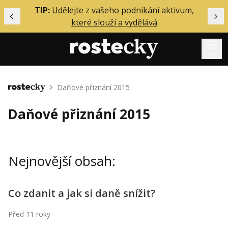
ělání
TIP:
Udělejte z vašeho podnikání aktivum,
Předchozí
Dal
které slouží a vydělává
Menu
Mentoring
Daňové přiznání 2015
Domů
Podcasty
Daňové přiznání 2015
Solo
Akce
Nejnovější obsah:
Inzerce
O mně
Co zdanit a jak si daně snížit?
Přihlášení
Před 11 roky