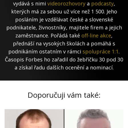
vydává s nimi
videorozhovory
a
podcasty
,
kterých má za sebou už více než 1 500. Jeho
posláním je vzdělávat české a slovenské
podnikatele, živnostníky, majitele firem a jejich
zaměstnance. Pořádá také
off-line akce
,
přednáší na vysokých školách a pomáhá s
podnikáním ostatním v rámci
spolupráce 1:1
.
Časopis Forbes ho zařadil do žebříčku 30 pod 30
a získal řadu dalších ocenění a nominací.
Doporučuji vám také: