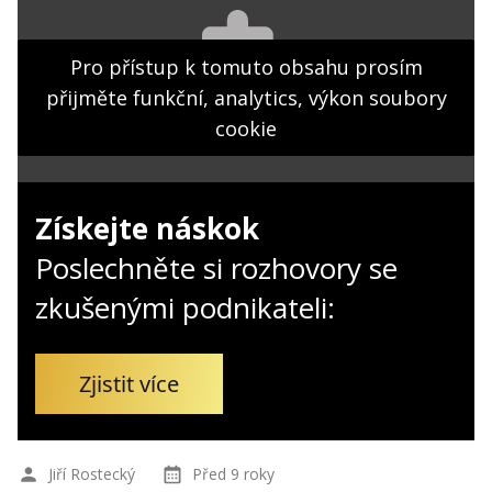
Kontakt
Obchodní podmínky
Pro přístup k tomuto obsahu prosím
přijměte funkční, analytics, výkon soubory
Hledaná fráze
Hledat
cookie
Získejte náskok
Poslechněte si rozhovory se
zkušenými podnikateli:
Zjistit více
Jiří Rostecký
Před 9 roky