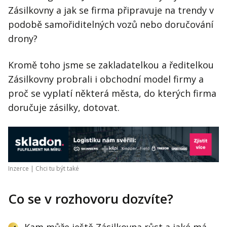
Zásilkovny a jak se firma připravuje na trendy v
podobě samořiditelných vozů nebo doručování
drony?
Kromě toho jsme se zakladatelkou a ředitelkou
Zásilkovny probrali i obchodní model firmy a
proč se vyplatí některá města, do kterých firma
doručuje zásilky, dotovat.
Inzerce |
Chci tu být také
Co se v rozhovoru dozvíte?
Kam může ještě Zásilkovna růst a jaké má