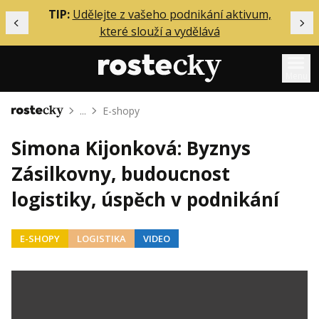
ělání
TIP:
Udělejte z vašeho podnikání aktivum,
Předchozí
Dal
které slouží a vydělává
Menu
...
E-shopy
Domů
Mentoring
Simona Kijonková: Byznys
Podcasty
Zásilkovny, budoucnost
Solo
logistiky, úspěch v podnikání
Akce
Inzerce
E-SHOPY
LOGISTIKA
VIDEO
O mně
Přihlášení