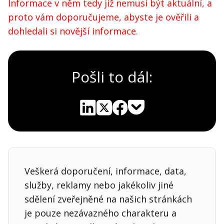
Informace v něm tedy již nemusí být aktuální, a
proto vám doporučujeme, abyste je ověřili a
dohledali si novější informace.
Pošli to dál:
Pocket
Linkedin
X
Sdílet
Veškerá doporučení, informace, data,
služby, reklamy nebo jakékoliv jiné
sdělení zveřejněné na našich stránkách
je pouze nezávazného charakteru a