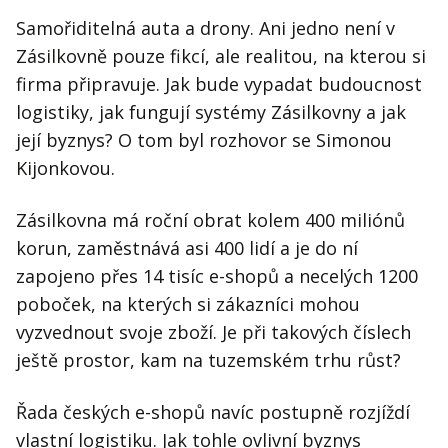
Samořiditelná auta a drony. Ani jedno není v
Zásilkovně pouze fikcí, ale realitou, na kterou si
firma připravuje. Jak bude vypadat budoucnost
logistiky, jak fungují systémy Zásilkovny a jak
její byznys? O tom byl rozhovor se Simonou
Kijonkovou.
Zásilkovna má roční obrat kolem 400 miliónů
korun, zaměstnává asi 400 lidí a je do ní
zapojeno přes 14 tisíc e-shopů a necelých 1200
poboček, na kterých si zákazníci mohou
vyzvednout svoje zboží. Je při takových číslech
ještě prostor, kam na tuzemském trhu růst?
Řada českých e-shopů navíc postupně rozjíždí
vlastní logistiku. Jak tohle ovlivní byznys