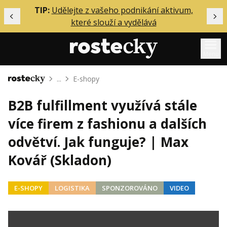
ělání
TIP:
Udělejte z vašeho podnikání aktivum,
Předchozí
Dal
které slouží a vydělává
Menu
...
E-shopy
Domů
Mentoring
B2B fulfillment využívá stále
Podcasty
více firem z fashionu a dalších
Solo
odvětví. Jak funguje? | Max
Akce
Kovář (Skladon)
Inzerce
O mně
E-SHOPY
LOGISTIKA
SPONZOROVÁNO
VIDEO
Přihlášení