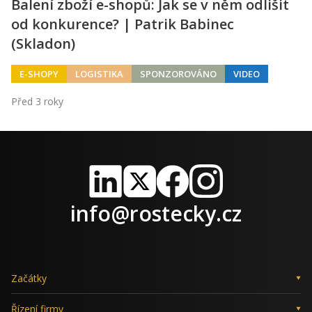
Balení zboží e-shopů: Jak se v něm odlišit
od konkurence? | Patrik Babinec
(Skladon)
E-SHOPY
LOGISTIKA
SPONZOROVÁNO
VIDEO
Před 3 roky
LinkedIn
X
Facebook
Instagram
info@rostecky.cz
Začátky
Řízení firmy