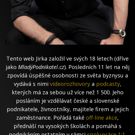
Tento web Jirka založil ve svých 18 letech (dříve
jako
MladýPodnikatel.cz
). Posledních 11 let na něj
zpovídá úspěšné osobnosti ze světa byznysu a
vydává s nimi
videorozhovory
a
podcasty
,
kterých má za sebou už více než 1 500. Jeho
posláním je vzdělávat české a slovenské
podnikatele, živnostníky, majitele firem a jejich
zaměstnance. Pořádá také
off-line akce
,
přednáší na vysokých školách a pomáhá s
podnikáním ostatním v rámci
spolupráce 1:1
.