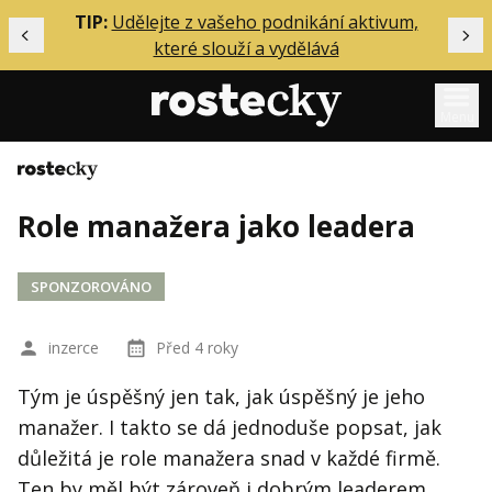
ělání
TIP:
Udělejte z vašeho podnikání aktivum,
Předchozí
Dal
které slouží a vydělává
Menu
Domů
Mentoring
Role manažera jako leadera
Podcasty
Solo
SPONZOROVÁNO
Akce
Inzerce
inzerce
Před 4 roky
O mně
Tým je úspěšný jen tak, jak úspěšný je jeho
manažer. I takto se dá jednoduše popsat, jak
Přihlášení
důležitá je role manažera snad v každé firmě.
Ten by měl být zároveň i dobrým leaderem,