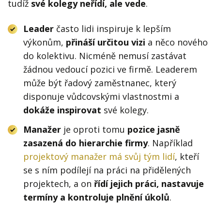
tudíž
své kolegy neřídí, ale vede
.
Leader
často lidi inspiruje k lepším
výkonům,
přináší určitou vizi
a něco nového
do kolektivu. Nicméně nemusí zastávat
žádnou vedoucí pozici ve firmě. Leaderem
může být řadový zaměstnanec, který
disponuje vůdcovskými vlastnostmi a
dokáže inspirovat
své kolegy.
Manažer
je oproti tomu
pozice jasně
zasazená do hierarchie firmy
. Například
projektový manažer má svůj tým lidí
, kteří
se s ním podílejí na práci na přidělených
projektech, a on
řídí jejich práci, nastavuje
termíny a kontroluje plnění úkolů
.