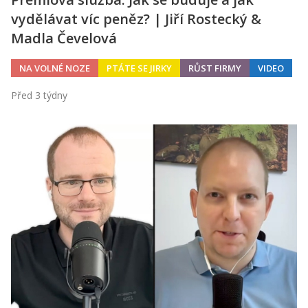
vydělávat víc peněz? | Jiří Rostecký &
Madla Čevelová
NA VOLNÉ NOZE
PTÁTE SE JIRKY
RŮST FIRMY
VIDEO
Před 3 týdny