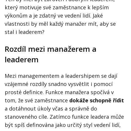
Kontakt
který motivuje své zaměstnance k lepším
Obchodní podmínky
výkonům a je zdatný ve vedení lidí. Jaké
vlastnosti by měl každý manažer mít, aby se
Hledaná fráze
Hledat
stal i leaderem?
Rozdíl mezi manažerem a
leaderem
Mezi managementem a leadershipem se dají
vzájemné rozdíly snadno vysvětlit i pomocí
prosté definice. Funkce manažera spočívá v
tom, že své zaměstnance
dokáže schopně řídit
a dotáhnout úkoly včas a správně do
stanoveného cíle. Zatímco funkce leadera může
být spíš definována jako určitý styl vedení lidí,