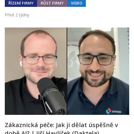
ŘÍZENÍ FIRMY
RŮST FIRMY
VIDEO
Před 2 týdny
Zákaznická péče: Jak ji dělat úspěšně v
době AI? | Jiří Havlíček (Daktela)