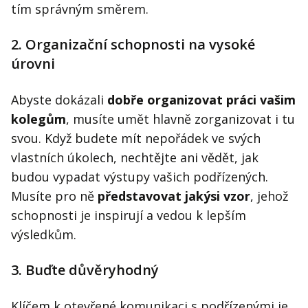
tím správným směrem.
2. Organizační schopnosti na vysoké
úrovni
Abyste dokázali
dobře organizovat práci vašim
kolegům
, musíte umět hlavně zorganizovat i tu
svou. Když budete mít nepořádek ve svých
vlastních úkolech, nechtějte ani vědět, jak
budou vypadat výstupy vašich podřízených.
Musíte pro ně
představovat jakýsi vzor
, jehož
schopnosti je inspirují a vedou k lepším
výsledkům.
3. Buďte důvěryhodný
Klíčem k otevřené komunikaci s podřízenými je