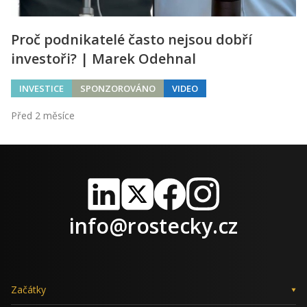
Proč podnikatelé často nejsou dobří
investoři? | Marek Odehnal
INVESTICE
SPONZOROVÁNO
VIDEO
Před 2 měsíce
LinkedIn
X
Facebook
Instagram
info@rostecky.cz
Začátky