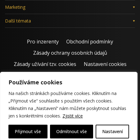
Marketing
Další témata
Pro inzerenty
Obchodní podmínky
Zásady ochrany osobních údajů
Zásady užívání tzv. cookies
Nastavení cookies
Používáme cookies
Na našich stránkách používáme cookies. Kliknutím na
„Přijmout vše“ souhlasíte s použitím všech cookies.
Kliknutím na „Nastavení“ nám můžete poskytnout souhlas
jen s konkrétními cookies.
Zjistit více
© 2011 – 2026 Jiří Rostecký | Inspiruje české podnikatele už 15
krásných let.
Přijmout vše
Odmítnout vše
Nastavení