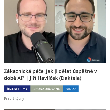
Zákaznická péče: Jak ji dělat úspěšně v
době AI? | Jiří Havlíček (Daktela)
ŘÍZENÍ FIRMY
SPONZOROVÁNO
VIDEO
Před 3 týdny