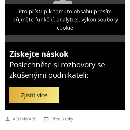
Kontakt
Pro přístup k tomuto obsahu prosím
Obchodní podmínky
přijměte funkční, analytics, výkon soubory
Hledaná fráze
cookie
Hledat
Získejte náskok
Poslechněte si rozhovory se
zkušenými podnikateli:
Zjistit více
ACOMWARE
Před 8 roky