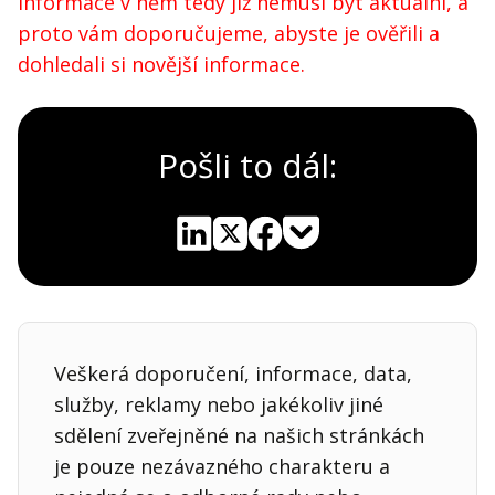
Informace v něm tedy již nemusí být aktuální, a
proto vám doporučujeme, abyste je ověřili a
dohledali si novější informace.
Pošli to dál:
Pocket
Linkedin
X
Sdílet
Veškerá doporučení, informace, data,
služby, reklamy nebo jakékoliv jiné
sdělení zveřejněné na našich stránkách
je pouze nezávazného charakteru a