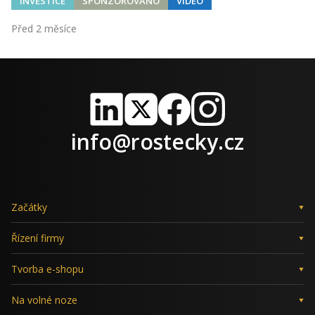
INVESTICE
SPONZOROVÁNO
VIDEO
Před 2 měsíce
LinkedIn
X
Facebook
Instagram
info@rostecky.cz
Začátky
Řízení firmy
Tvorba e-shopu
Na volné noze