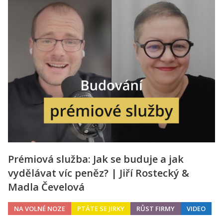
Prémiová služba: Jak se buduje a jak
vydělávat víc peněz? | Jiří Rostecký &
Madla Čevelová
NA VOLNÉ NOZE
PTÁTE SE JIRKY
RŮST FIRMY
VIDEO