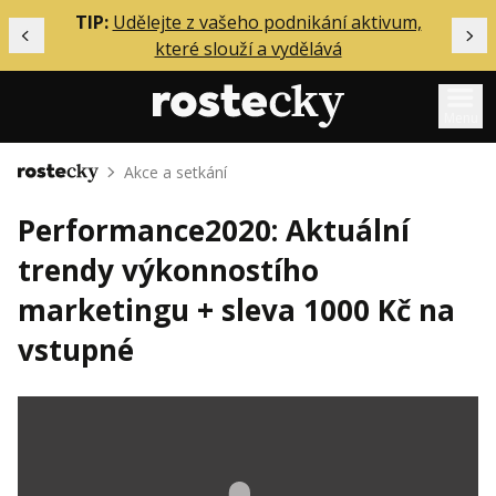
ělání
TIP:
Udělejte z vašeho podnikání aktivum,
Předchozí
Dal
které slouží a vydělává
Menu
Akce a setkání
Domů
Mentoring
Performance2020: Aktuální
Podcasty
trendy výkonnostího
Solo
marketingu + sleva 1000 Kč na
Akce
vstupné
Inzerce
O mně
Přihlášení