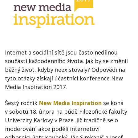
Kontakt
Obchodní podmínky
Hledaná fráze
Hledat
Internet a sociální sítě jsou často nedílnou
součástí každodenního života. Jak by se změnil
běžný život, kdyby neexistovaly? Odpovědi na
tyto otázky získají účastníci konference New
Media Inspiration 2017.
Šestý ročník
New Media Inspiration
se koná
v sobotu 18. února na půdě Filozofické fakulty
Univerzity Karlovy v Praze. Již tradičně se o
moderování akce podělí internetoví
odborníci Petr Koubský, Ján Simkanič a Josef