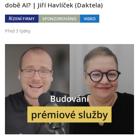
době AI? | Jiří Havlíček (Daktela)
ŘÍZENÍ FIRMY
SPONZOROVÁNO
VIDEO
Před 3 týdny