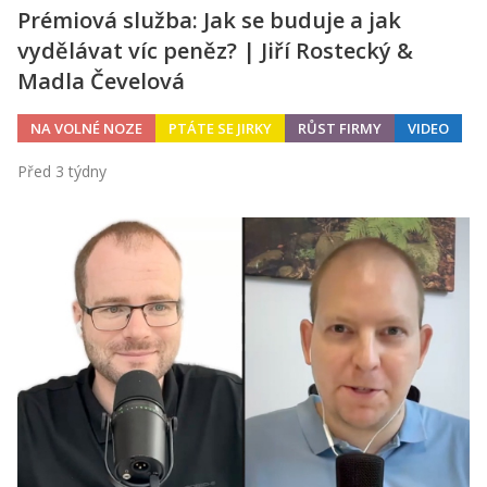
Prémiová služba: Jak se buduje a jak
vydělávat víc peněz? | Jiří Rostecký &
Madla Čevelová
NA VOLNÉ NOZE
PTÁTE SE JIRKY
RŮST FIRMY
VIDEO
Před 3 týdny