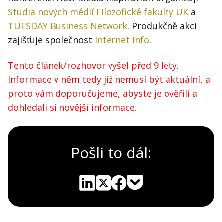
Studia nových médií Filozofické fakulty UK
a
TUESDAY Business Network
. Produkčně akci
zajišťuje společnost
Internet Info
.
Tento článek/rozhovor vyšel před 9 lety.
Informace v něm tedy již nemusí být aktuální, a
proto vám doporučujeme, abyste je ověřili a
dohledali si novější informace.
Pošli to dál:
Pocket
Linkedin
X
Sdílet