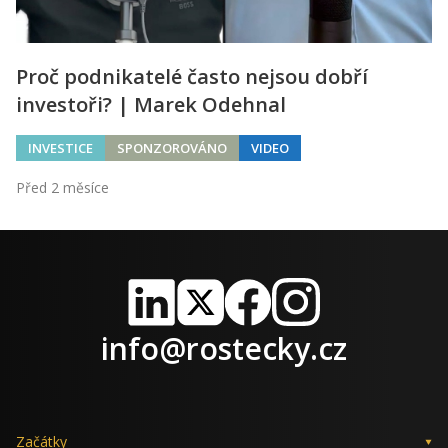
Proč podnikatelé často nejsou dobří
investoři? | Marek Odehnal
INVESTICE
SPONZOROVÁNO
VIDEO
Před 2 měsíce
LinkedIn
X
Facebook
Instagram
info@rostecky.cz
Začátky