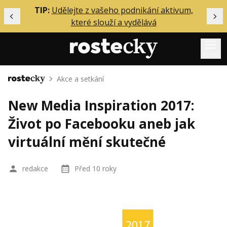
ělání
TIP:
Udělejte z vašeho podnikání aktivum,
Předchozí
Dal
které slouží a vydělává
Menu
Akce a setkání
Domů
Mentoring
New Media Inspiration 2017:
Podcasty
Život po Facebooku aneb jak
Solo
virtuální mění skutečné
Akce
Inzerce
redakce
Před 10 roky
O mně
Přihlášení