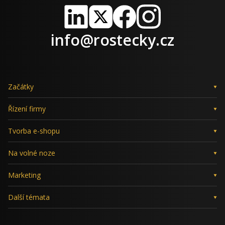
LinkedIn
X
Facebook
Instagram
info@rostecky.cz
Začátky
Řízení firmy
Tvorba e-shopu
Na volné noze
Marketing
Další témata