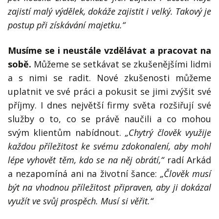
zajistí malý výdělek, dokáže zajistit i velký. Takový je
postup při získávání majetku.“
Musíme se i neustále vzdělávat a pracovat na
sobě.
Můžeme se setkávat se zkušenějšími lidmi
a s nimi se radit. Nové zkušenosti můžeme
uplatnit ve své práci a pokusit se jimi zvýšit své
příjmy. I dnes největší firmy světa rozšiřují své
služby o to, co se právě naučili a co mohou
svým klientům nabídnout.
„Chytrý člověk využije
každou příležitost ke svému zdokonalení, aby mohl
lépe vyhovět těm, kdo se na něj obrátí,“
radí Arkád
a nezapomíná ani na životní šance:
„Člověk musí
být na vhodnou příležitost připraven, aby ji dokázal
využít ve svůj prospěch. Musí si věřit.“