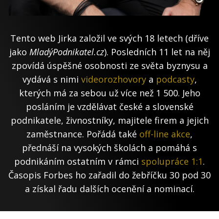
Tento web Jirka založil ve svých 18 letech (dříve
jako
MladýPodnikatel.cz
). Posledních 11 let na něj
zpovídá úspěšné osobnosti ze světa byznysu a
vydává s nimi
videorozhovory
a
podcasty
,
kterých má za sebou už více než 1 500. Jeho
posláním je vzdělávat české a slovenské
podnikatele, živnostníky, majitele firem a jejich
zaměstnance. Pořádá také
off-line akce
,
přednáší na vysokých školách a pomáhá s
podnikáním ostatním v rámci
spolupráce 1:1
.
Časopis Forbes ho zařadil do žebříčku 30 pod 30
a získal řadu dalších ocenění a nominací.