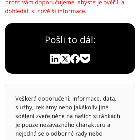
proto vám doporučujeme, abyste je ověřili a
dohledali si novější informace.
Pošli to dál:
Pocket
Linkedin
X
Sdílet
Veškerá doporučení, informace, data,
služby, reklamy nebo jakékoliv jiné
sdělení zveřejněné na našich stránkách
je pouze nezávazného charakteru a
nejedná se o odborné rady nebo