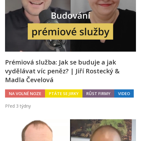
Prémiová služba: Jak se buduje a jak
vydělávat víc peněz? | Jiří Rostecký &
Madla Čevelová
NA VOLNÉ NOZE
PTÁTE SE JIRKY
RŮST FIRMY
VIDEO
Před 3 týdny