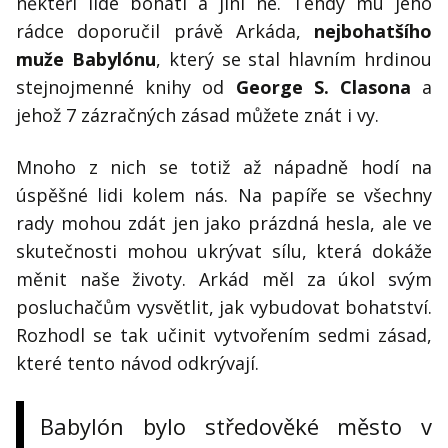
někteří lidé bohatí a jiní ne. Tehdy mu jeho
Kontakt
rádce doporučil právě Arkáda,
nejbohatšího
Obchodní podmínky
muže Babylónu
, který se stal hlavním hrdinou
stejnojmenné knihy od
George S. Clasona
a
Hledaná fráze
Hledat
jehož 7 zázračných zásad můžete znát i vy.
Mnoho z nich se totiž až nápadně hodí na
úspěšné lidi kolem nás. Na papíře se všechny
rady mohou zdát jen jako prázdná hesla, ale ve
skutečnosti mohou ukrývat sílu, která dokáže
měnit naše životy. Arkád měl za úkol svým
posluchačům vysvětlit, jak vybudovat bohatství.
Rozhodl se tak učinit vytvořením sedmi zásad,
které tento návod odkrývají.
Babylón bylo středověké město v