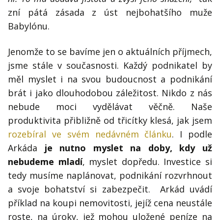
zní pátá zásada z úst nejbohatšího muže
Babylónu.
Jenomže to se bavíme jen o aktuálních příjmech,
jsme stále v současnosti. Každý podnikatel by
měl myslet i na svou budoucnost a podnikání
brát i jako dlouhodobou záležitost. Nikdo z nás
nebude moci vydělávat věčně. Naše
produktivita přibližně od třicítky klesá, jak jsem
rozebíral ve svém nedávném článku
. I podle
Arkáda
je nutno myslet na doby, kdy už
nebudeme mladí
, myslet dopředu. Investice si
tedy musíme naplánovat, podnikání rozvrhnout
a svoje bohatství si zabezpečit. Arkád uvádí
příklad na koupi nemovitosti, jejíž cena neustále
roste, na úroky, jež mohou uložené peníze na