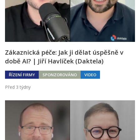
Zákaznická péče: Jak ji dělat úspěšně v
době AI? | Jiří Havlíček (Daktela)
ŘÍZENÍ FIRMY
SPONZOROVÁNO
VIDEO
Před 3 týdny