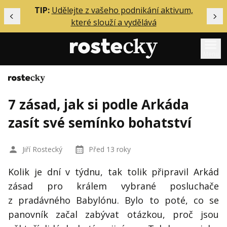
ělání
TIP:
Udělejte z vašeho podnikání aktivum,
Předchozí
Dal
které slouží a vydělává
Menu
Domů
Mentoring
7 zásad, jak si podle Arkáda
Podcasty
zasít své semínko bohatství
Solo
Akce
Jiří Rostecký
Před 13 roky
Inzerce
Kolik je dní v týdnu, tak tolik připravil Arkád
O mně
zásad pro králem vybrané posluchače
z pradávného Babylónu. Bylo to poté, co se
Přihlášení
panovník začal zabývat otázkou, proč jsou