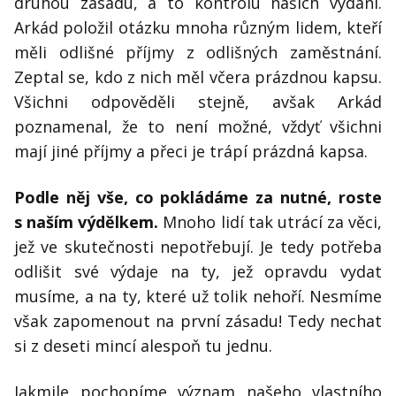
druhou zásadu, a to kontrolu našich vydání.
Arkád položil otázku mnoha různým lidem, kteří
měli odlišné příjmy z odlišných zaměstnání.
Zeptal se, kdo z nich měl včera prázdnou kapsu.
Všichni odpověděli stejně, avšak Arkád
poznamenal, že to není možné, vždyť všichni
mají jiné příjmy a přeci je trápí prázdná kapsa.
Podle něj vše, co pokládáme za nutné, roste
s naším výdělkem.
Mnoho lidí tak utrácí za věci,
jež ve skutečnosti nepotřebují. Je tedy potřeba
odlišit své výdaje na ty, jež opravdu vydat
musíme, a na ty, které už tolik nehoří. Nesmíme
však zapomenout na první zásadu! Tedy nechat
si z deseti mincí alespoň tu jednu.
Jakmile pochopíme význam našeho vlastního