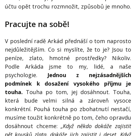
účtu opět trochu rozmnožit, způsobů je mnoho.
Pracujte na sobě!
V poslední radě Arkád přednáší o tom naprosto
nejdůležitějším. Co si myslíte, že to je? Jsou to
peníze, zlato, hmotné prostředky? Nikoliv.
Podle Arkáda jsme to my, lidé, a naše
psychologie.
Jednou z nejzásadnějších
podmínek k dosažení vysokého příjmu je
touha.
Touha po tom, jej dosáhnout. Touha,
která bude velmi silná a zároveň vysoce
konkrétní. Pouhá touha po zbohatnutí nestačí,
musíme toužit konkrétně po tom, čeho opravdu
dosáhnout chceme:
„Když někdo dokáže zajistit
pět kousků zlata, dokáže jich zajistit i deset. Když