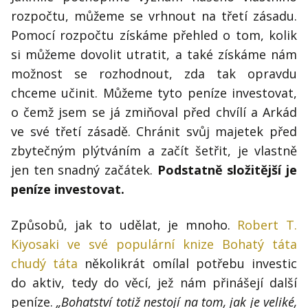
rozpočtu, můžeme se vrhnout na třetí zásadu.
Pomocí rozpočtu získáme přehled o tom, kolik
si můžeme dovolit utratit, a také získáme nám
možnost se rozhodnout, zda tak opravdu
chceme učinit. Můžeme tyto peníze investovat,
o čemž jsem se já zmiňoval před chvílí a Arkád
ve své třetí zásadě. Chránit svůj majetek před
zbytečným plýtváním a začít šetřit, je vlastně
jen ten snadný začátek.
Podstatně složitější je
peníze investovat.
Způsobů, jak to udělat, je mnoho.
Robert T.
Kiyosaki ve své populární knize Bohatý táta
chudý táta
několikrát omílal potřebu investic
do aktiv, tedy do věcí, jež nám přinášejí další
peníze.
„Bohatství totiž nestojí na tom, jak je veliké,