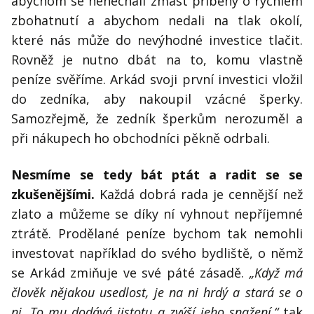
abychom se nenechali zmást příběhy o rychlém
zbohatnutí a abychom nedali na tlak okolí,
které nás může do nevýhodné investice tlačit.
Rovněž je nutno dbát na to, komu vlastně
peníze svěříme. Arkád svoji první investici vložil
do zedníka, aby nakoupil vzácné šperky.
Samozřejmě, že zedník šperkům nerozuměl a
při nákupech ho obchodníci pěkně odrbali.
Nesmíme se tedy bát ptát a radit se se
zkušenějšími.
Každá dobrá rada je cennější než
zlato a můžeme se díky ní vyhnout nepříjemné
ztrátě. Prodělané peníze bychom tak nemohli
investovat například do svého bydliště, o němž
se Arkád zmiňuje ve své páté zásadě.
„Když má
člověk nějakou usedlost, je na ni hrdý a stará se o
ni. To mu dodává jistotu a zvýší jeho snažení,“
tak