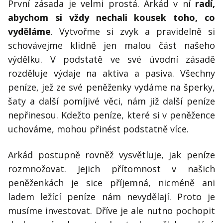
První zásada je velmi prostá. Arkád v ní
radí,
abychom si vždy nechali kousek toho, co
vyděláme
. Vytvořme si zvyk a pravidelně si
schovávejme klidně jen malou část našeho
výdělku. V podstatě ve své úvodní zásadě
rozděluje výdaje na aktiva a pasiva. Všechny
peníze, jež ze své peněženky vydáme na šperky,
šaty a další pomíjivé věci, nám již další peníze
nepřinesou. Kdežto peníze, které si v peněžence
uchováme, mohou přinést podstatně více.
Arkád postupně rovněž vysvětluje, jak peníze
rozmnožovat. Jejich přítomnost v našich
peněženkách je sice příjemná, nicméně ani
ladem ležící peníze nám nevydělají. Proto je
musíme investovat. Dříve je ale nutno pochopit