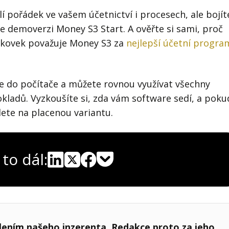
 pořádek ve vašem účetnictví i procesech, ale bojít
ve demoverzi Money S3 Start. A ověřte si sami, proč
ziskovek považuje Money S3 za
nejlepší účetní progra
te do počítače a můžete rovnou využívat všechny
kladů. Vyzkoušíte si, zda vám software sedí, a poku
dete na placenou variantu.
 to dál:
Pocket
Linkedin
X
Sdílet
lením našeho inzerenta. Redakce proto za jeho