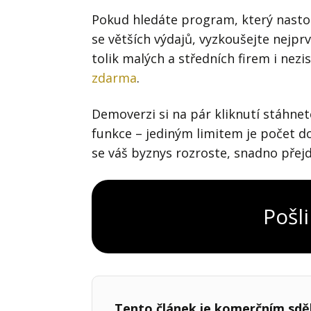
Pokud hledáte program, který nastolí
se větších výdajů, vyzkoušejte nejpr
tolik malých a středních firem i ne
zdarma
.
Demoverzi si na pár kliknutí stáhne
funkce – jediným limitem je počet do
se váš byznys rozroste, snadno přej
Pošli
Tento článek je komerčním sdě