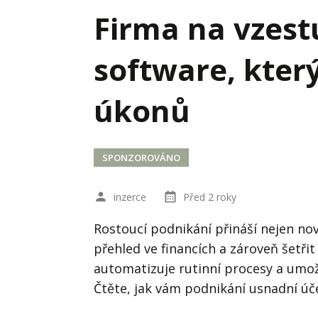
Hodnota firmy
Prode
Firma na vzest
Interim management
Proje
software, který
Konkurenceschopnost firmy
Před
Krizové řízení firmy
Rest
úkonů
Management firmy
Řízen
SPONZOROVÁNO
inzerce
Před 2 roky
Rostoucí podnikání přináší nejen nové 
přehled ve financích a zároveň šetřit
automatizuje rutinní procesy a umožn
Čtěte, jak vám podnikání usnadní úč