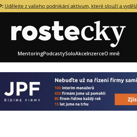
P:
Udělejte z vašeho podnikání aktivum, které slouží a vyděl
Mentoring
Podcasty
Solo
Akce
Inzerce
O mně
eting firmy
Role zakladatele/CEO
r zaměstnanců
Růst firmy
upnictví
Strategie firmy
od a prodej
Účetnictví a daně