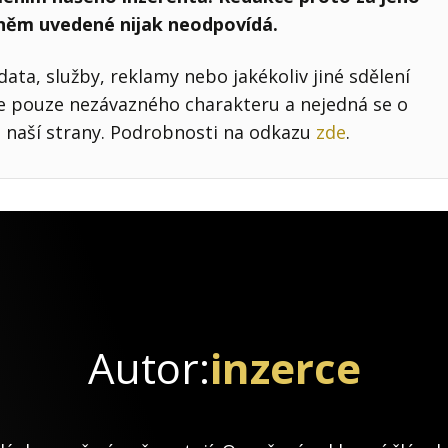
 něm uvedené nijak neodpovídá.
ata, služby, reklamy nebo jakékoliv jiné sdělení
je pouze nezávazného charakteru a nejedná se o
 naší strany. Podrobnosti na odkazu
zde
.
Autor:
inzerce