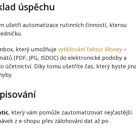
klad úspěchu
ám ušetří automatizace rutinních činností, kterou
jedničku.
 Inbox, který umožňuje
vytěžování faktur Money
–
rmátů (PDF, JPG, ISDOC) do elektronické podoby a
o účetnictví. Díky tomu ušetříte čas, který byste jin
hyby.
pisování
tic
, který vám pomůže zautomatizovat nejčastější
návek z e-shopu přes zálohování dat až po