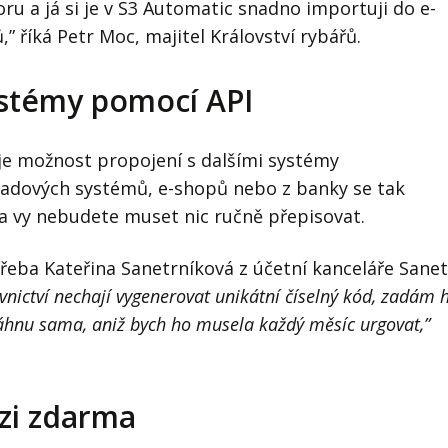
 a já si je v S3 Automatic snadno importuji do e-
 říká Petr Moc, majitel Království rybářů.
ystémy pomocí API
je možnost propojení s dalšími systémy
kladových systémů, e-shopů nebo z banky se tak
a vy nebudete muset nic ručně přepisovat.
třeba Kateřina Sanetrníková z účetní kanceláře Sanet
ovnictví nechají vygenerovat unikátní číselný kód, zadám 
stáhnu sama, aniž bych ho musela každý měsíc urgovat,”
zi zdarma