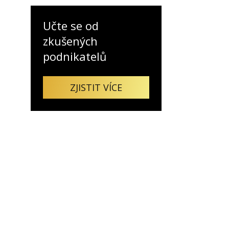
Učte se od
zkušených
Já v médiích
podnikatelů
ZJISTIT VÍCE