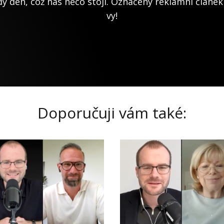
ý den, což nás něco stojí. Označený reklamní článek
vy!
Doporučuji vám také: