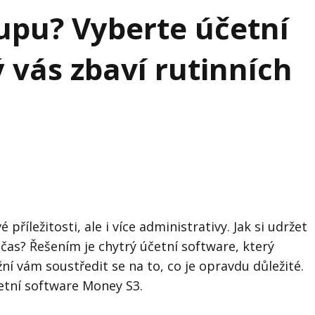
j firmy
Vedení lidí
upu? Vyberte účetní
ktové řízení
Vzdělávání manažerů
 vás zbaví rutinních
ání firmy nástupci
Zaměstnanecké akcie
rukturalizace podniku
Ziskovost firmy
í firmy
příležitosti, ale i více administrativy. Jak si udržet
 čas? Řešením je chytrý účetní software, který
í vám soustředit se na to, co je opravdu důležité.
etní software Money S3.