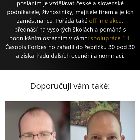
posláním je vzdělávat české a slovenské
podnikatele, živnostníky, majitele firem a jejich
zaměstnance. Pořádá také
off-line akce
,
přednáší na vysokých školách a pomáhá s
podnikáním ostatním v rámci
spolupráce 1:1
.
Časopis Forbes ho zařadil do žebříčku 30 pod 30
a získal řadu dalších ocenění a nominací.
Doporučuji vám také: