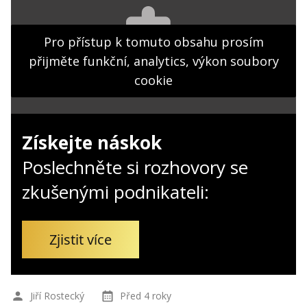
Kontakt
Obchodní podmínky
Pro přístup k tomuto obsahu prosím
přijměte funkční, analytics, výkon soubory
Hledaná fráze
Hledat
cookie
Získejte náskok
Poslechněte si rozhovory se
zkušenými podnikateli:
Zjistit více
Jiří Rostecký
Před 4 roky