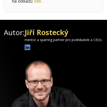
na odkazu
zde
.
Autor:
Jiří Rostecký
mentor a sparring partner pro podnikatele a CEOs