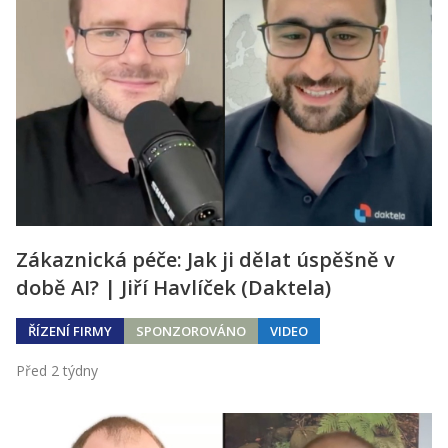
Zákaznická péče: Jak ji dělat úspěšně v
době AI? | Jiří Havlíček (Daktela)
ŘÍZENÍ FIRMY
SPONZOROVÁNO
VIDEO
Před 2 týdny