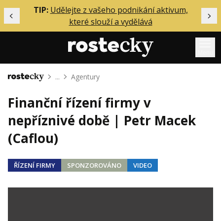
ělání
TIP:
Udělejte z vašeho podnikání aktivum,
Předchozí
Dal
které slouží a vydělává
Menu
...
Agentury
Domů
Mentoring
Finanční řízení firmy v
Podcasty
nepříznivé době | Petr Macek
Solo
(Caflou)
Akce
Inzerce
ŘÍZENÍ FIRMY
SPONZOROVÁNO
VIDEO
O mně
Přihlášení