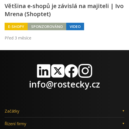
Většina e-shopů je závislá na majiteli | Ivo
Mrena (Shoptet)
E-SHOPY
SPONZOROVÁNO
VIDEO
Před 3 měsíce
LinkedIn
X
Facebook
Instagram
info@rostecky.cz
Začátky
Řízení firmy