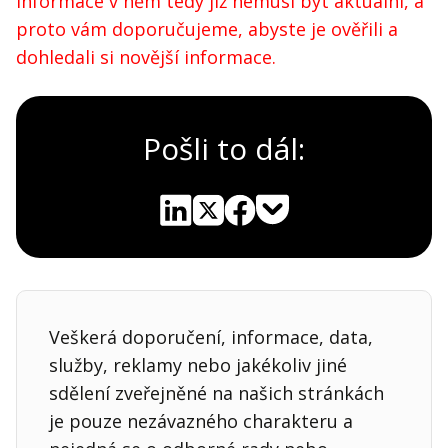
Informace v něm tedy již nemusí být aktuální, a
proto vám doporučujeme, abyste je ověřili a
dohledali si novější informace.
Pošli to dál:
Pocket
Linkedin
X
Sdílet
Veškerá doporučení, informace, data,
služby, reklamy nebo jakékoliv jiné
sdělení zveřejněné na našich stránkách
je pouze nezávazného charakteru a