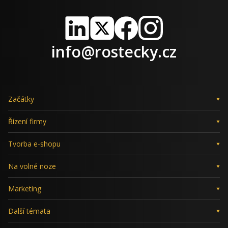
LinkedIn
X
Facebook
Instagram
info@rostecky.cz
Začátky
Řízení firmy
Tvorba e-shopu
Na volné noze
Marketing
Další témata