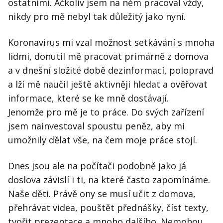
Kontakt
ostatními. Ačkoliv jsem na něm pracoval vždy,
nikdy pro mě nebyl tak důležitý jako nyní.
Obchodní podmínky
Koronavirus mi vzal možnost setkávání s mnoha
Hledaná fráze
Hledat
lidmi, donutil mě pracovat primárně z domova
a v dnešní složité době dezinformací, polopravd
a lží mě naučil ještě aktivněji hledat a ověřovat
informace, které se ke mně dostávají.
Jenomže pro mě je to práce. Do svých zařízení
jsem nainvestoval spoustu peněz, aby mi
umožnily dělat vše, na čem moje práce stojí.
Dnes jsou ale na počítači podobně jako já
doslova závislí i ti, na které často zapomínáme.
Naše děti. Právě ony se musí učit z domova,
přehrávat videa, pouštět přednášky, číst texty,
tvořit prezentace a mnoho dalšího. Nemohou