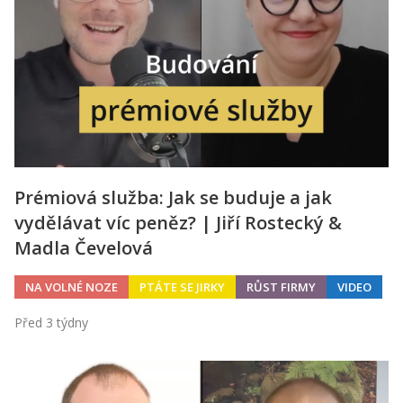
Prémiová služba: Jak se buduje a jak
vydělávat víc peněz? | Jiří Rostecký &
Madla Čevelová
NA VOLNÉ NOZE
PTÁTE SE JIRKY
RŮST FIRMY
VIDEO
Před 3 týdny