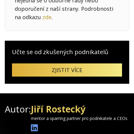
nejedná se o odborné rady nebo
doporučení z naší strany. Podrobnosti
na odkazu
zde
.
Učte se od zkušených podnikatelů
ZJISTIT VÍCE
Autor:
Jiří Rostecký
mentor a sparring partner pro podnikatele a CEOs