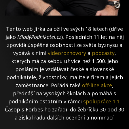
Tento web Jirka založil ve svých 18 letech (dříve
jako
MladýPodnikatel.cz
). Posledních 11 let na něj
zpovídá úspěšné osobnosti ze světa byznysu a
vydává s nimi
videorozhovory
a
podcasty
,
kterých má za sebou už více než 1 500. Jeho
posláním je vzdělávat české a slovenské
podnikatele, živnostníky, majitele firem a jejich
zaměstnance. Pořádá také
off-line akce
,
přednáší na vysokých školách a pomáhá s
podnikáním ostatním v rámci
spolupráce 1:1
.
Časopis Forbes ho zařadil do žebříčku 30 pod 30
a získal řadu dalších ocenění a nominací.