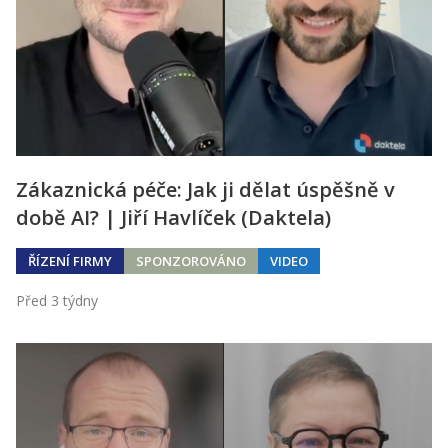
Zákaznická péče: Jak ji dělat úspěšně v
době AI? | Jiří Havlíček (Daktela)
ŘÍZENÍ FIRMY
SPONZOROVÁNO
VIDEO
Před 3 týdny