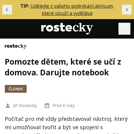
ělání
TIP:
Udělejte z vašeho podnikání aktivum,
Předchozí
Dal
které slouží a vydělává
Menu
Domů
Mentoring
Pomozte dětem, které se učí z
Podcasty
domova. Darujte notebook
Solo
Akce
ČLÁNEK
Inzerce
O mně
Jiří Rostecký
Před 6 roky
Počítač pro mě vždy představoval nástroj, který
Přihlášení
mi umožňoval tvořit a být ve spojení s