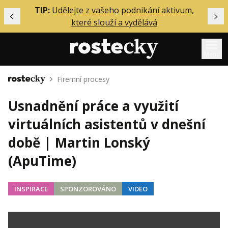
ělání
TIP:
Udělejte z vašeho podnikání aktivum,
Předchozí
Dal
které slouží a vydělává
Menu
Firemní procesy
Domů
Mentoring
Usnadnění práce a využití
Podcasty
virtuálních asistentů v dnešní
Solo
době | Martin Lonský
Akce
(ApuTime)
Inzerce
O mně
INSPIRACE
SPONZOROVÁNO
VIDEO
Přihlášení