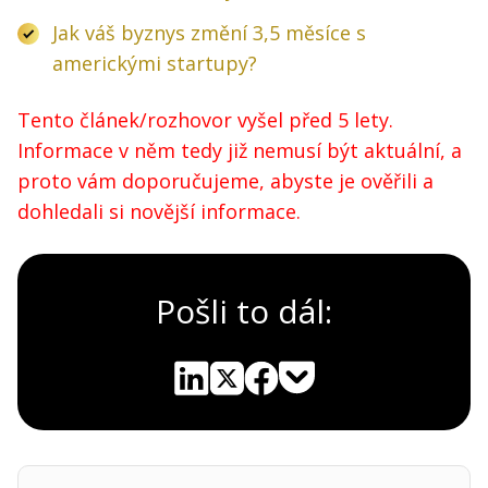
Jak váš byznys změní 3,5 měsíce s
americkými startupy?
Tento článek/rozhovor vyšel před 5 lety.
Informace v něm tedy již nemusí být aktuální, a
proto vám doporučujeme, abyste je ověřili a
dohledali si novější informace.
Pošli to dál:
Pocket
Linkedin
X
Sdílet