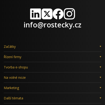
LinkedIn
X
Facebook
Instagram
info@rostecky.cz
Začátky
Řízení firmy
Tvorba e-shopu
Na volné noze
Marketing
Další témata