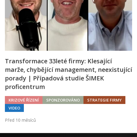
Transformace 33leté firmy: Klesající
marže, chybějící management, neexistující
porady | Případová studie ŠIMEK
proficentrum
KRIZOVÉ ŘÍZENÍ
SPONZOROVÁNO
STRATEGIE FIRMY
VIDEO
Před 10 měsíců