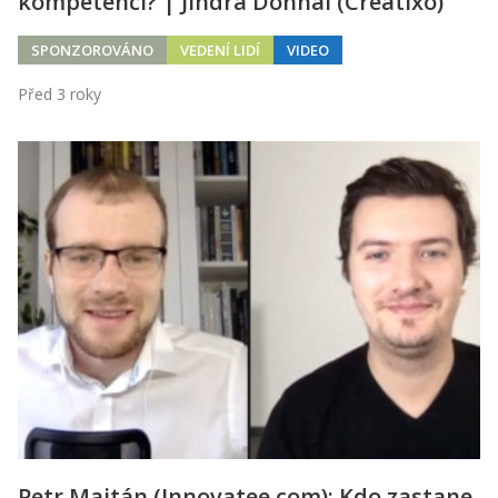
kompetencí? | Jindra Dohnal (Creatixo)
SPONZOROVÁNO
VEDENÍ LIDÍ
VIDEO
Před 3 roky
Petr Majtán (Innovatee.com): Kdo zastane