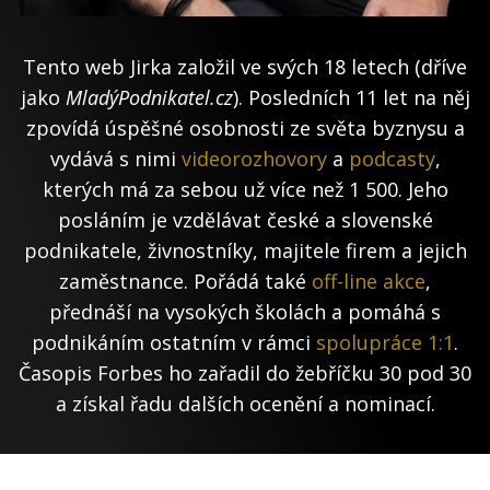
Tento web Jirka založil ve svých 18 letech (dříve
jako
MladýPodnikatel.cz
). Posledních 11 let na něj
zpovídá úspěšné osobnosti ze světa byznysu a
vydává s nimi
videorozhovory
a
podcasty
,
kterých má za sebou už více než 1 500. Jeho
posláním je vzdělávat české a slovenské
podnikatele, živnostníky, majitele firem a jejich
zaměstnance. Pořádá také
off-line akce
,
přednáší na vysokých školách a pomáhá s
podnikáním ostatním v rámci
spolupráce 1:1
.
Časopis Forbes ho zařadil do žebříčku 30 pod 30
a získal řadu dalších ocenění a nominací.