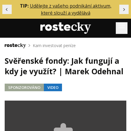
ělání
TIP:
Udělejte z vašeho podnikání aktivum,
Předchozí
Dal
které slouží a vydělává
Menu
Kam investovat peníze
Domů
Mentoring
Svěřenské fondy: Jak fungují a
Podcasty
kdy je využít? | Marek Odehnal
Solo
Akce
SPONZOROVÁNO
VIDEO
Inzerce
O mně
Přihlášení