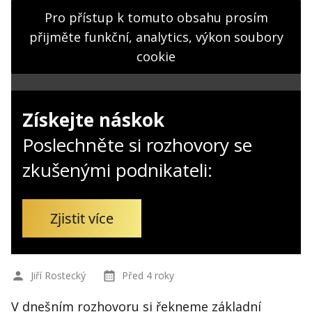
Kontakt
Pro přístup k tomuto obsahu prosím
Obchodní podmínky
přijměte funkční, analytics, výkon soubory
cookie
Hledaná fráze
Hledat
Získejte náskok
Poslechněte si rozhovory se
zkušenými podnikateli:
Zjistit více
Jiří Rostecký
Před 4 roky
V dnešním rozhovoru si řekneme základní