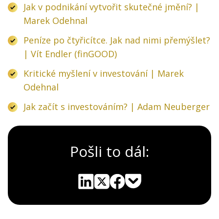
Jak v podnikání vytvořit skutečné jmění? |
Marek Odehnal
Peníze po čtyřicítce. Jak nad nimi přemýšlet?
| Vít Endler (finGOOD)
Kritické myšlení v investování | Marek
Odehnal
Jak začít s investováním? | Adam Neuberger
Pošli to dál:
Pocket
Linkedin
X
Sdílet