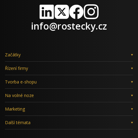
LinkedIn
X
Facebook
Instagram
info@rostecky.cz
Začátky
Řízení firmy
Tvorba e-shopu
Na volné noze
Marketing
Další témata