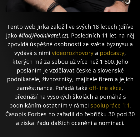
Tento web Jirka založil ve svých 18 letech (dříve
jako
MladýPodnikatel.cz
). Posledních 11 let na něj
zpovídá úspěšné osobnosti ze světa byznysu a
vydává s nimi
videorozhovory
a
podcasty
,
kterých má za sebou už více než 1 500. Jeho
posláním je vzdělávat české a slovenské
podnikatele, živnostníky, majitele firem a jejich
zaměstnance. Pořádá také
off-line akce
,
přednáší na vysokých školách a pomáhá s
podnikáním ostatním v rámci
spolupráce 1:1
.
Časopis Forbes ho zařadil do žebříčku 30 pod 30
a získal řadu dalších ocenění a nominací.