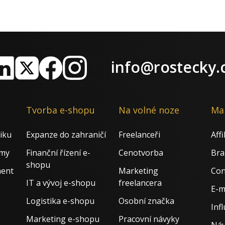
info@rostecky.
nkedIn
X
Facebook
Instagram
Tvorba e-shopu
Na volné noze
Ma
iku
Expanze do zahraničí
Freelanceři
Aff
rmy
Finanční řízení e-
Cenotvorba
Bra
shopu
ment
Marketing
Con
IT a vývoj e-shopu
freelancera
E-m
Logistika e-shopu
Osobní značka
Inf
Marketing e-shopu
Pracovní návyky