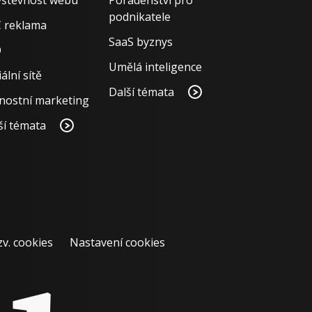
štěvnost webu
Poradenství pro
podnikatele
 reklama
SaaS byznys
O
Umělá inteligence
ální sítě
Další témata
nostní marketing
ší témata
zv. cookies
Nastavení cookies