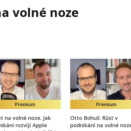
j firmy
Vedení lidí
na volné noze
ktové řízení
Vzdělávání manažerů
ání firmy nástupci
Zaměstnanecké akcie
rukturalizace podniku
Ziskovost firmy
í firmy
Premium
Premium
et na volné noze. Jak
Otto Bohuš: Růst v
ikání rozvíjí Apple
podnikání na volné noz