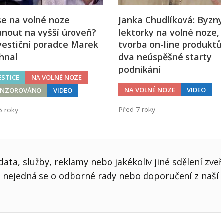
se na volné noze
Janka Chudlíková: Byzn
nout na vyšší úroveň?
lektorky na volné noze,
vestiční poradce Marek
tvorba on-line produktů
hnal
dva neúspěšné starty
podnikání
ESTICE
NA VOLNÉ NOZE
NA VOLNÉ NOZE
VIDEO
ONZOROVÁNO
VIDEO
Před 7 roky
6 roky
ata, služby, reklamy nebo jakékoliv jiné sdělení zve
nejedná se o odborné rady nebo doporučení z naší 