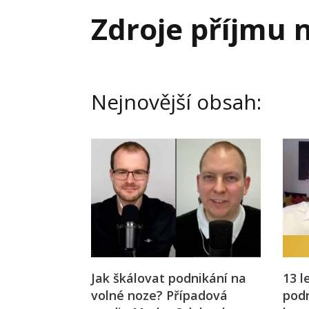
Hodnota firmy
Prode
Zdroje příjmu 
Interim management
Proje
Konkurenceschopnost firmy
Před
Krizové řízení firmy
Rest
Nejnovější obsah:
Management firmy
Řízen
Jak škálovat podnikání na
13 l
volné noze? Případová
podn