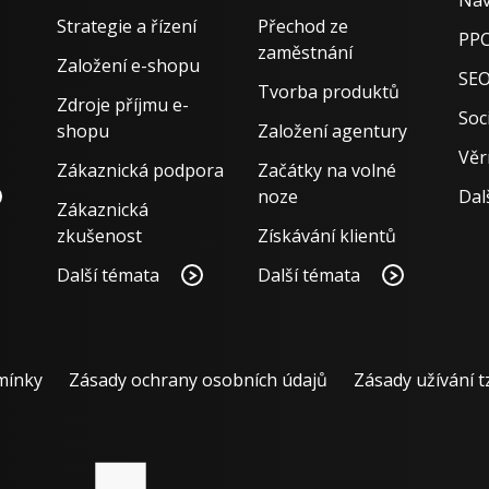
Náv
Strategie a řízení
Přechod ze
PPC
zaměstnání
Založení e-shopu
SE
Tvorba produktů
Zdroje příjmu e-
Soci
shopu
Založení agentury
Věr
Zákaznická podpora
Začátky na volné
noze
Dal
Zákaznická
zkušenost
Získávání klientů
Další témata
Další témata
mínky
Zásady ochrany osobních údajů
Zásady užívání t