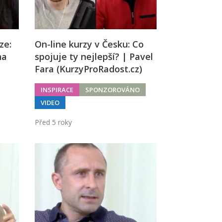
ze:
On-line kurzy v Česku: Co
na
spojuje ty nejlepší? | Pavel
Fara (KurzyProRadost.cz)
INSPIRACE
SPONZOROVÁNO
VIDEO
Před 5 roky