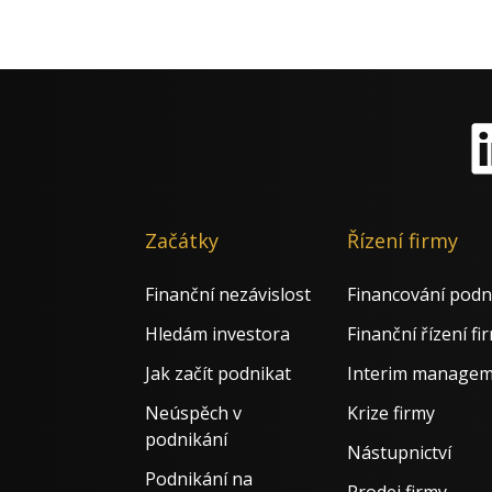
Li
Začátky
Řízení firmy
Finanční nezávislost
Financování podn
Hledám investora
Finanční řízení fi
Jak začít podnikat
Interim manage
Neúspěch v
Krize firmy
podnikání
Nástupnictví
Podnikání na