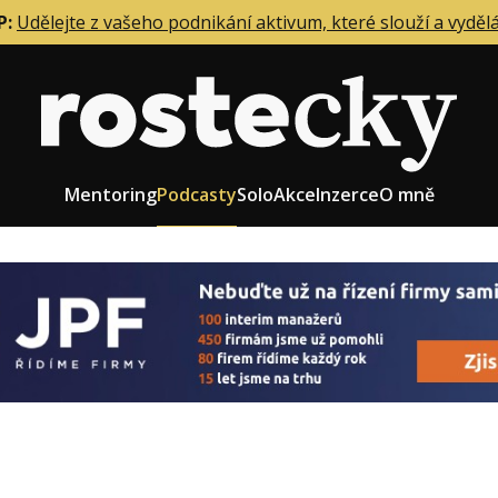
P:
Udělejte z vašeho podnikání aktivum, které slouží a vyděl
Mentoring
Podcasty
Solo
Akce
Inzerce
O mně
eting firmy
Role zakladatele/CEO
r zaměstnanců
Růst firmy
upnictví
Strategie firmy
od a prodej
Účetnictví a daně