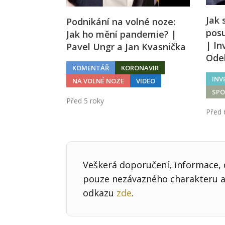
Jak 
Podnikání na volné noze:
posu
Jak ho mění pandemie? |
| In
Pavel Ungr a Jan Kvasnička
Ode
KOMENTÁŘ
KORONAVIR
INV
NA VOLNÉ NOZE
VIDEO
SP
Před 5 roky
Před 
Veškerá doporučení, informace, d
pouze nezávazného charakteru a 
odkazu
zde
.