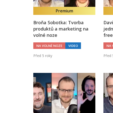
Premium
Broňa Sobotka: Tvorba
Davi
produktů a marketing na
jedn
volné noze
free
NA VOLNÉ NOZE
VIDEO
NA 
Před 5 roky
Před 