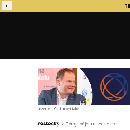
TI
Předchozí
Financování podniku
Mark
Finanční řízení firmy
Nábo
Inzerce |
Chci tu být také
Firemní kultura
Nást
Firemní procesy
Obch
Zdroje příjmu na volné noze
Domů