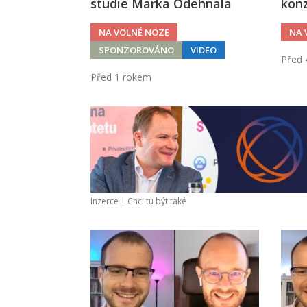
studie Marka Odehnala
konz
NA VOLNÉ NOZE
NA 
SPONZOROVÁNO
VIDEO
Před 
Před 1 rokem
Inzerce |
Chci tu být také