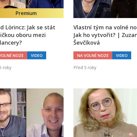
Premium
d Lörincz: Jak se stát
Vlastní tým na volné no
ičkou oboru mezi
Jak ho vytvořit? | Zuza
lancery?
Ševčíková
VOLNÉ NOZE
VIDEO
NA VOLNÉ NOZE
VIDEO
5 roky
Před 5 roky