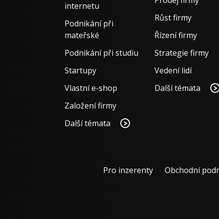
Prodej firmy
internetu
Růst firmy
Podnikání při
mateřské
Řízení firmy
Podnikání při studiu
Strategie firmy
Startupy
Vedení lidí
Vlastní e-shop
Další témata
Založení firmy
Další témata
Pro inzerenty
Obchodní pod