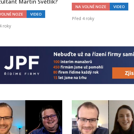
ultant Martin Světlík?
NA VOLNÉ NOZE
VIDEO
VOLNÉ NOZE
VIDEO
Před 4 roky
4 roky