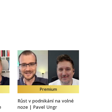
Já v médiích
Premium
Růst v podnikání na volné
e
noze | Pavel Ungr