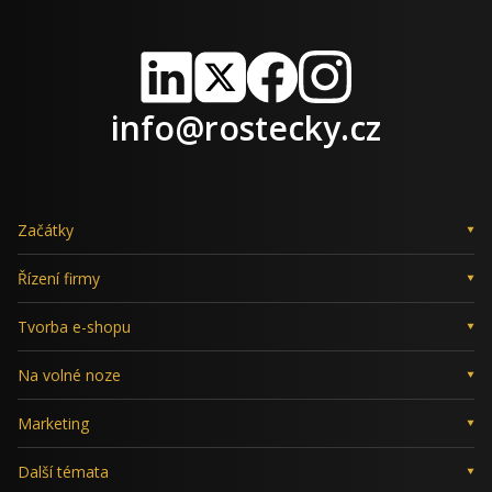
LinkedIn
X
Facebook
Instagram
info@rostecky.cz
Začátky
Řízení firmy
Tvorba e-shopu
Na volné noze
Marketing
Další témata