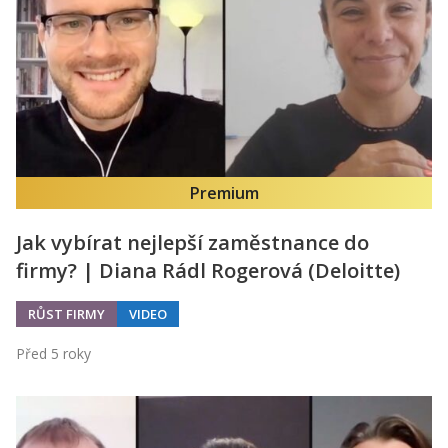
Kontakt
Obchodní podmínky
Hledaná fráze
Hledat
Premium
Jak vybírat nejlepší zaměstnance do
firmy? | Diana Rádl Rogerová (Deloitte)
RŮST FIRMY
VIDEO
Před 5 roky