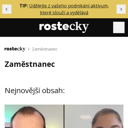
ělání
TIP:
Udělejte z vašeho podnikání aktivum,
Předchozí
Dal
které slouží a vydělává
Menu
Mentoring
Zaměstnanec
Domů
Podcasty
Zaměstnanec
Solo
Akce
Nejnovější obsah:
Inzerce
O mně
Přihlášení