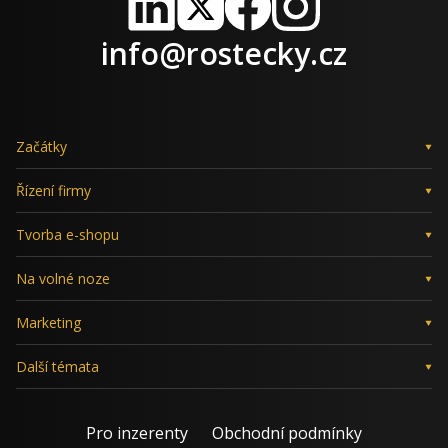
LinkedIn
X
Facebook
Instagram
info@rostecky.cz
Začátky
Řízení firmy
Tvorba e-shopu
Na volné noze
Marketing
Další témata
Pro inzerenty
Obchodní podmínky