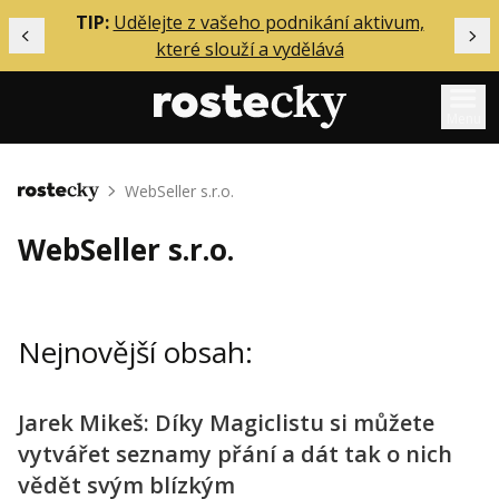
ělání
TIP:
Udělejte z vašeho podnikání aktivum,
Předchozí
Dal
které slouží a vydělává
Menu
Mentoring
WebSeller s.r.o.
Domů
Podcasty
WebSeller s.r.o.
Solo
Akce
Nejnovější obsah:
Inzerce
O mně
Jarek Mikeš: Díky Magiclistu si můžete
vytvářet seznamy přání a dát tak o nich
Přihlášení
vědět svým blízkým