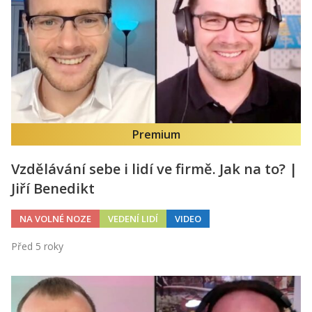
Kontakt
Obchodní podmínky
Hledaná fráze
Hledat
Premium
Vzdělávání sebe i lidí ve firmě. Jak na to? |
Jiří Benedikt
NA VOLNÉ NOZE
VEDENÍ LIDÍ
VIDEO
Před 5 roky