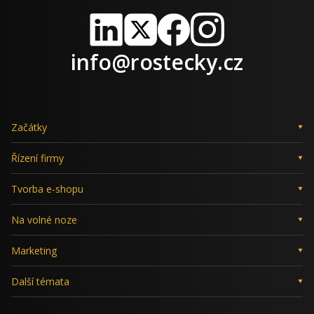
LinkedIn
X
Facebook
Instagram
info@rostecky.cz
Začátky
Řízení firmy
Tvorba e-shopu
Na volné noze
Marketing
Další témata