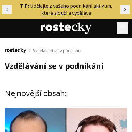
ělání
TIP:
Udělejte z vašeho podnikání aktivum,
Předchozí
Dal
které slouží a vydělává
Menu
Mentoring
Vzdělávání se v podnikání
Domů
Podcasty
Vzdělávání se v podnikání
Solo
Akce
Nejnovější obsah:
Inzerce
O mně
Přihlášení