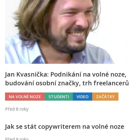
Kontakt
Obchodní podmínky
Hledaná fráze
Hledat
Jan Kvasnička: Podnikání na volné noze,
budování osobní značky, trh freelancerů
NA VOLNÉ NOZE
STUDENTI
VIDEO
ZAČÁTKY
Před 8 roky
Jak se stát copywriterem na volné noze
Před 9 roky