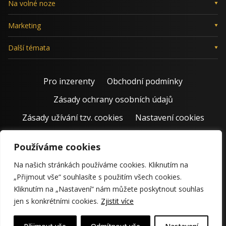
Na volné noze
Marketing
Další témata
Pro inzerenty
Obchodní podmínky
Zásady ochrany osobních údajů
Zásady užívání tzv. cookies
Nastavení cookies
Používáme cookies
Na našich stránkách používáme cookies. Kliknutím na
„Přijmout vše“ souhlasíte s použitím všech cookies.
Kliknutím na „Nastavení“ nám můžete poskytnout souhlas
jen s konkrétními cookies.
Zjistit více
© 2011 – 2026 Jiří Rostecký | Inspiruje české podnikatele už 15
krásných let.