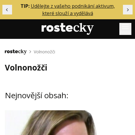
ělání
TIP:
Udělejte z vašeho podnikání aktivum,
Předchozí
Dal
které slouží a vydělává
Menu
Mentoring
Volnonožči
Domů
Podcasty
Volnonožči
Solo
Akce
Nejnovější obsah:
Inzerce
O mně
Přihlášení