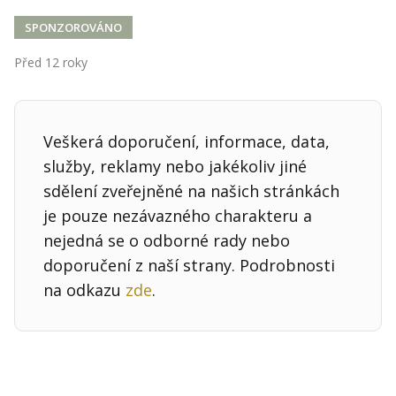
Kontakt
SPONZOROVÁNO
Obchodní podmínky
Před 12 roky
Hledaná fráze
Hledat
Veškerá doporučení, informace, data,
služby, reklamy nebo jakékoliv jiné
sdělení zveřejněné na našich stránkách
je pouze nezávazného charakteru a
nejedná se o odborné rady nebo
doporučení z naší strany. Podrobnosti
na odkazu
zde
.