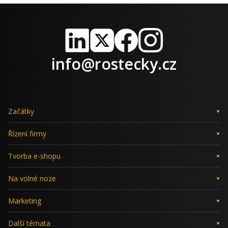
LinkedIn
X
Facebook
Instagram
info@rostecky.cz
Začátky
Řízení firmy
Tvorba e-shopu
Na volné noze
Marketing
Další témata