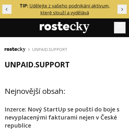
ělání
TIP:
Udělejte z vašeho podnikání aktivum,
Předchozí
Dal
které slouží a vydělává
Menu
Mentoring
UNPAID.SUPPORT
Domů
Podcasty
UNPAID.SUPPORT
Solo
Akce
Nejnovější obsah:
Inzerce
O mně
Inzerce: Nový StartUp se pouští do boje s
nevyplacenými fakturami nejen v České
Přihlášení
republice