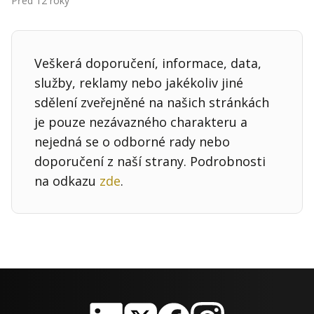
Před 12 roky
Kontakt
Obchodní podmínky
Veškerá doporučení, informace, data,
Hledaná fráze
Hledat
služby, reklamy nebo jakékoliv jiné
sdělení zveřejněné na našich stránkách
je pouze nezávazného charakteru a
nejedná se o odborné rady nebo
doporučení z naší strany. Podrobnosti
na odkazu
zde
.