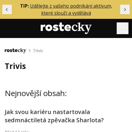
ělání
TIP:
Udělejte z vašeho podnikání aktivum,
Předchozí
Dal
které slouží a vydělává
Menu
Mentoring
Trivis
Domů
Podcasty
Trivis
Solo
Akce
Nejnovější obsah:
Inzerce
O mně
Jak svou kariéru nastartovala
sedmnáctiletá zpěvačka Sharlota?
Přihlášení