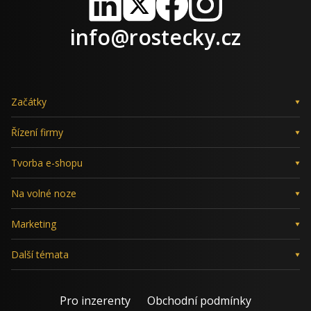
LinkedIn
X
Facebook
Instagram
info@rostecky.cz
Začátky
Řízení firmy
Tvorba e-shopu
Na volné noze
Marketing
Další témata
Pro inzerenty
Obchodní podmínky