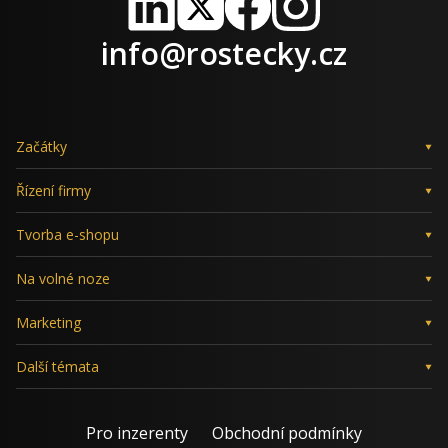
LinkedIn
X
Facebook
Instagram
info@rostecky.cz
Začátky
Řízení firmy
Tvorba e-shopu
Na volné noze
Marketing
Další témata
Pro inzerenty
Obchodní podmínky