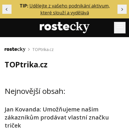
ělání
TIP:
Udělejte z vašeho podnikání aktivum,
Předchozí
Dal
které slouží a vydělává
Menu
Mentoring
TOPtrika.cz
Domů
Podcasty
TOPtrika.cz
Solo
Akce
Nejnovější obsah:
Inzerce
O mně
Jan Kovanda: Umožňujeme našim
zákazníkům prodávat vlastní značku
Přihlášení
triček