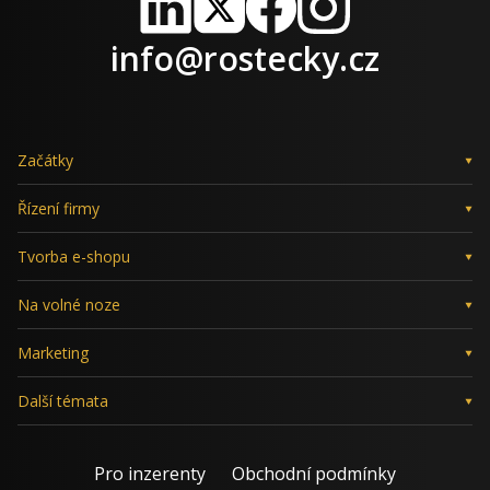
LinkedIn
X
Facebook
Instagram
info@rostecky.cz
Začátky
Řízení firmy
Tvorba e-shopu
Na volné noze
Marketing
Další témata
Pro inzerenty
Obchodní podmínky