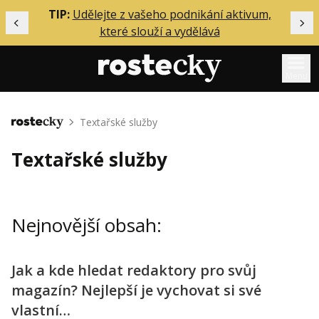
ělání
TIP:
Udělejte z vašeho podnikání aktivum,
Předchozí
Dal
které slouží a vydělává
Menu
Mentoring
Textařské služby
Domů
Podcasty
Textařské služby
Solo
Akce
Nejnovější obsah:
Inzerce
O mně
Jak a kde hledat redaktory pro svůj
magazín? Nejlepší je vychovat si své
Přihlášení
vlastní…