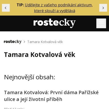
ělání
TIP:
Udělejte z vašeho podnikání aktivum,
Předchozí
Dal
které slouží a vydělává
Menu
Mentoring
Tamara Kotvalová věk
Domů
Podcasty
Tamara Kotvalová věk
Solo
Akce
Nejnovější obsah:
Inzerce
O mně
Tamara Kotvalová: První dáma Pařížské
ulice a její životní příběh
Přihlášení