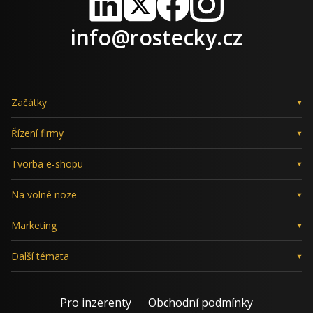
LinkedIn
X
Facebook
Instagram
info@rostecky.cz
Začátky
Řízení firmy
Tvorba e-shopu
Na volné noze
Marketing
Další témata
Pro inzerenty
Obchodní podmínky