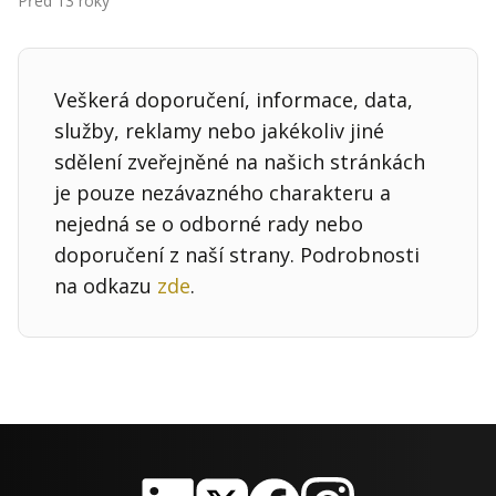
Před 13 roky
Kontakt
Obchodní podmínky
Veškerá doporučení, informace, data,
Hledaná fráze
Hledat
služby, reklamy nebo jakékoliv jiné
sdělení zveřejněné na našich stránkách
je pouze nezávazného charakteru a
nejedná se o odborné rady nebo
doporučení z naší strany. Podrobnosti
na odkazu
zde
.