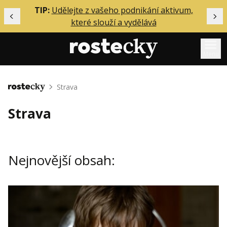
ělání
TIP:
Udělejte z vašeho podnikání aktivum,
Předchozí
Dal
které slouží a vydělává
Menu
Mentoring
Strava
Domů
Podcasty
Strava
Solo
Akce
Nejnovější obsah:
Inzerce
O mně
Přihlášení