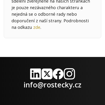
sdělení zveřejněné na našich stránkách
je pouze nezávazného charakteru a
nejedná se o odborné rady nebo
doporučení z naší strany. Podrobnosti
na odkazu
zde
.
LinkedIn
X
Facebook
Instagram
info@rostecky.cz