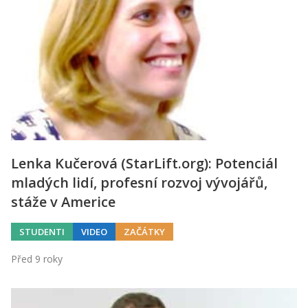
Kontakt
Obchodní podmínky
Hledaná fráze
Hledat
Lenka Kučerová (StarLift.org): Potenciál
mladých lidí, profesní rozvoj vývojářů,
stáže v Americe
STUDENTI
VIDEO
ZAČÁTKY
Před 9 roky