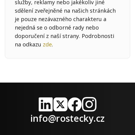
služby, reklamy nebo jakékoliv jiné
sdělení zveřejněné na našich stránkách
je pouze nezávazného charakteru a
nejedná se o odborné rady nebo
doporučení z naší strany. Podrobnosti
na odkazu
zde
.
LinkedIn
X
Facebook
Instagram
info@rostecky.cz