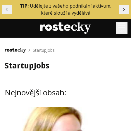
ělání
TIP:
Udělejte z vašeho podnikání aktivum,
Předchozí
Dal
které slouží a vydělává
Menu
Mentoring
StartupJobs
Domů
Podcasty
StartupJobs
Solo
Akce
Nejnovější obsah:
Inzerce
O mně
Přihlášení