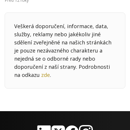
Před 12 roky
Kontakt
Obchodní podmínky
Veškerá doporučení, informace, data,
Hledaná fráze
Hledat
služby, reklamy nebo jakékoliv jiné
sdělení zveřejněné na našich stránkách
je pouze nezávazného charakteru a
nejedná se o odborné rady nebo
doporučení z naší strany. Podrobnosti
na odkazu
zde
.