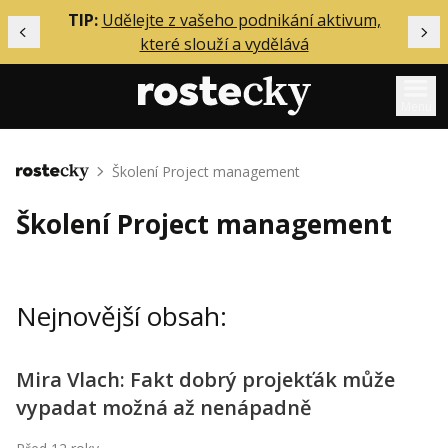
ělání
TIP:
Udělejte z vašeho podnikání aktivum,
Předchozí
Dal
které slouží a vydělává
Menu
Mentoring
Školení Project management
Domů
Podcasty
Školení Project management
Solo
Akce
Nejnovější obsah:
Inzerce
O mně
Mira Vlach: Fakt dobrý projekťák může
vypadat možná až nenápadně
Přihlášení