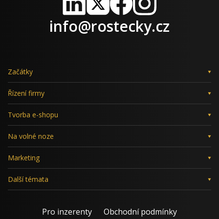
LinkedIn
X
Facebook
Instagram
info@rostecky.cz
Začátky
Řízení firmy
Tvorba e-shopu
Na volné noze
Marketing
Další témata
Pro inzerenty
Obchodní podmínky