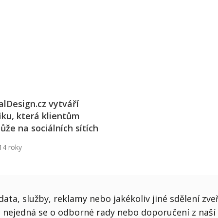
j firmy
Vedení lidí
ktové řízení
Vzdělávání manažerů
ání firmy nástupci
Zaměstnanecké akcie
rukturalizace podniku
Ziskovost firmy
í firmy
alDesign.cz vytváří
iku, která klientům
že na sociálních sítích
14 roky
ata, služby, reklamy nebo jakékoliv jiné sdělení zve
nejedná se o odborné rady nebo doporučení z naší 