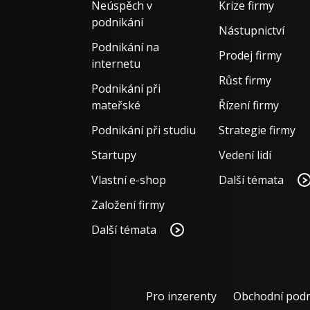
Neúspěch v
Krize firmy
podnikání
Nástupnictví
Podnikání na
Prodej firmy
internetu
Růst firmy
Podnikání při
mateřské
Řízení firmy
Podnikání při studiu
Strategie firmy
Startupy
Vedení lidí
Vlastní e-shop
Další témata
Založení firmy
Další témata
Pro inzerenty
Obchodní pod