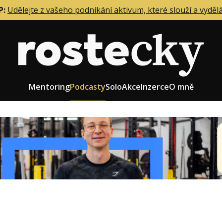
P:
Udělejte z vašeho podnikání aktivum, které slouží a vyděl
Mentoring
Podcasty
Solo
Akce
Inzerce
O mně
eting firmy
Role zakladatele/CEO
r zaměstnanců
Růst firmy
upnictví
Strategie firmy
od a prodej
Účetnictví a daně