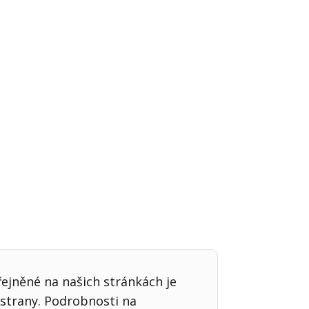
Já v médiích
řejněné na našich stránkách je
strany. Podrobnosti na