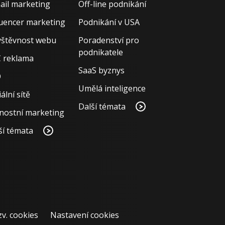
ail marketing
Off-line podnikání
luencer marketing
Podnikání v USA
štěvnost webu
Poradenství pro
podnikatele
 reklama
SaaS byznys
O
Umělá inteligence
ální sítě
Další témata
nostní marketing
ší témata
zv. cookies
Nastavení cookies