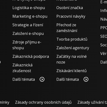
E-m
Logistika e-shopu
Osobní značka
Inf
Marketing e-shopu
Pracovní návyky
Náv
Strategie a řízení
Přechod ze
PPC
zaměstnání
Založení e-shopu
SE
Tvorba produktů
Zdroje příjmu e-
Soci
shopu
Založení agentury
Věr
Zákaznická podpora
Začátky na volné
noze
Dal
Zákaznická
zkušenost
Získávání klientů
Další témata
Další témata
mínky
Zásady ochrany osobních údajů
Zásady užívání t