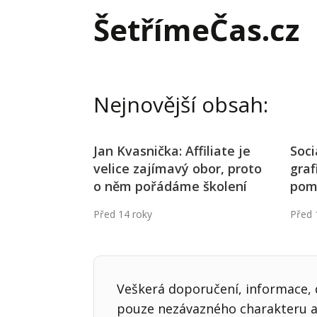
Hodnota firmy
Prode
ŠetřímeČas.cz
Interim management
Proje
Konkurenceschopnost firmy
Před
Krizové řízení firmy
Rest
Nejnovější obsah:
Management firmy
Řízen
Jan Kvasnička: Affiliate je
Soci
velice zajímavý obor, proto
graf
o něm pořádáme školení
pomů
Před 14 roky
Před 
Veškerá doporučení, informace, d
pouze nezávazného charakteru a 