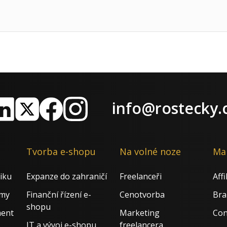
info@rostecky.
nkedIn
X
Facebook
Instagram
Tvorba e-shopu
Na volné noze
Ma
iku
Expanze do zahraničí
Freelanceři
Aff
rmy
Finanční řízení e-
Cenotvorba
Bra
shopu
ment
Marketing
Con
IT a vývoj e-shopu
freelancera