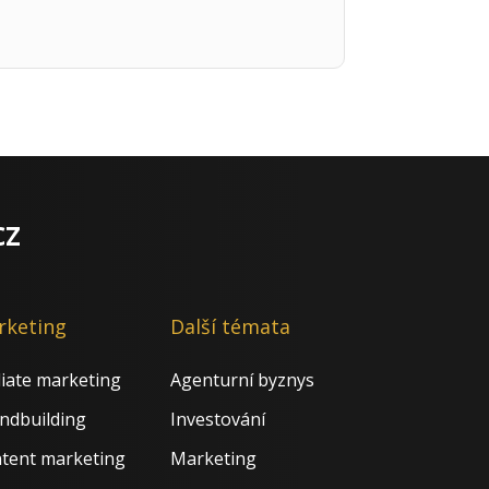
cz
rketing
Další témata
iliate marketing
Agenturní byznys
ndbuilding
Investování
tent marketing
Marketing