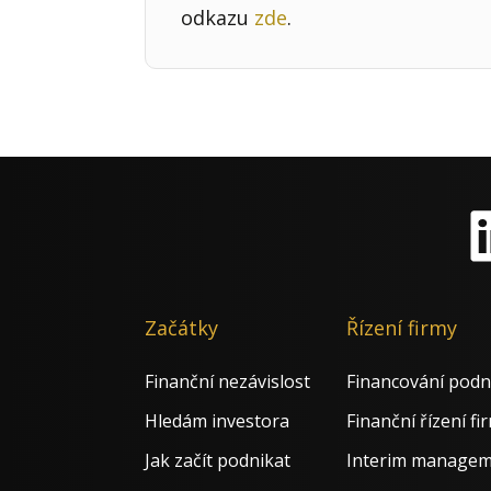
odkazu
zde
.
Li
Začátky
Řízení firmy
Finanční nezávislost
Financování podn
Hledám investora
Finanční řízení fi
Jak začít podnikat
Interim manage