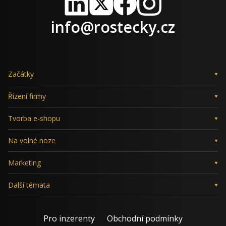
LinkedIn
X
Facebook
Instagram
info@rostecky.cz
Začátky
Řízení firmy
Tvorba e-shopu
Na volné noze
Marketing
Další témata
Pro inzerenty
Obchodní podmínky