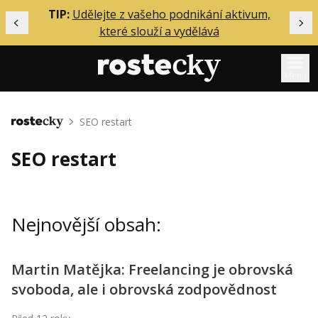
ělání
TIP:
Udělejte z vašeho podnikání aktivum,
Předchozí
Dal
které slouží a vydělává
Menu
Mentoring
SEO restart
Domů
Podcasty
SEO restart
Solo
Akce
Nejnovější obsah:
Inzerce
O mně
Martin Matějka: Freelancing je obrovská
svoboda, ale i obrovská zodpovědnost
Přihlášení