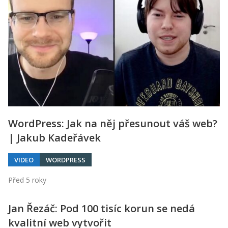
Kontakt
Obchodní podmínky
Hledaná fráze
Hledat
WordPress: Jak na něj přesunout váš web?
| Jakub Kadeřávek
VIDEO
WORDPRESS
Před 5 roky
Jan Řezáč: Pod 100 tisíc korun se nedá
kvalitní web vytvořit