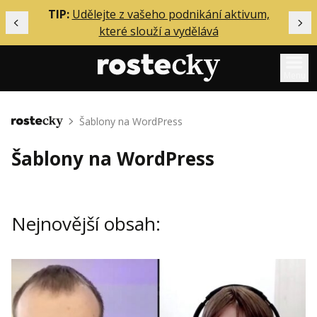
ělání
TIP:
Udělejte z vašeho podnikání aktivum,
Předchozí
Dal
které slouží a vydělává
Menu
Mentoring
Šablony na WordPress
Domů
Podcasty
Šablony na WordPress
Solo
Akce
Nejnovější obsah:
Inzerce
O mně
Přihlášení