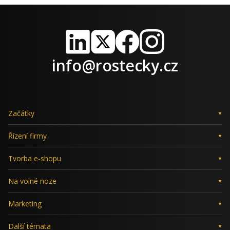
LinkedIn
X
Facebook
Instagram
info@rostecky.cz
Začátky
Řízení firmy
Tvorba e-shopu
Na volné noze
Marketing
Další témata