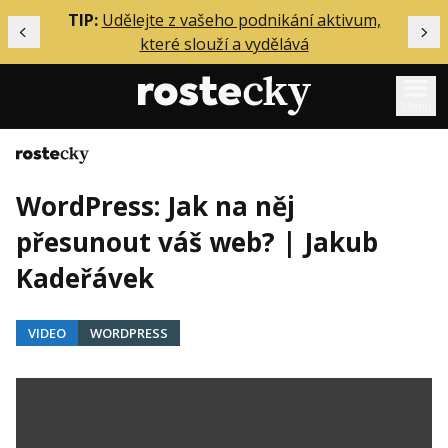
ělání
TIP:
Udělejte z vašeho podnikání aktivum,
Předchozí
Dal
které slouží a vydělává
Menu
Domů
Mentoring
WordPress: Jak na něj
Podcasty
přesunout váš web? | Jakub
Solo
Kadeřávek
Akce
Inzerce
VIDEO
WORDPRESS
O mně
Přihlášení