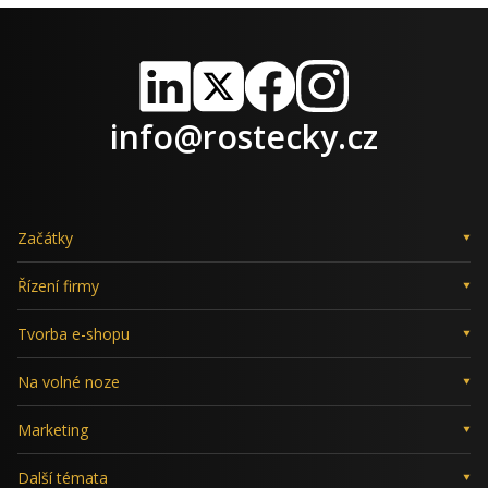
LinkedIn
X
Facebook
Instagram
info@rostecky.cz
Začátky
Řízení firmy
Tvorba e-shopu
Na volné noze
Marketing
Další témata