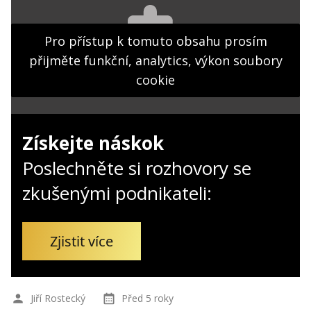
Kontakt
Obchodní podmínky
Pro přístup k tomuto obsahu prosím
přijměte funkční, analytics, výkon soubory
Hledaná fráze
Hledat
cookie
Získejte náskok
Poslechněte si rozhovory se
zkušenými podnikateli:
Zjistit více
Jiří Rostecký
Před 5 roky