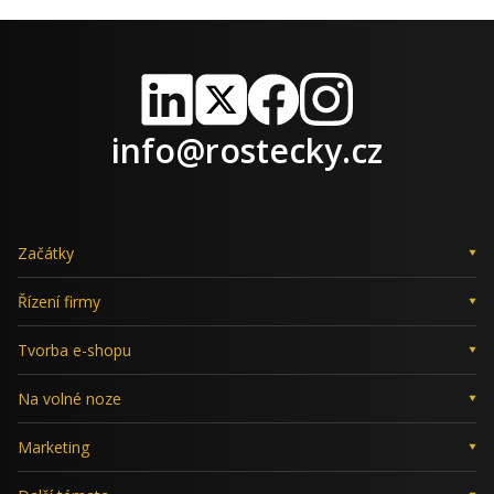
LinkedIn
X
Facebook
Instagram
info@rostecky.cz
Začátky
Řízení firmy
Tvorba e-shopu
Na volné noze
Marketing