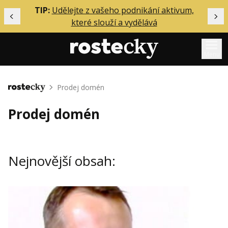
ělání
TIP:
Udělejte z vašeho podnikání aktivum,
Předchozí
Dal
které slouží a vydělává
Menu
Mentoring
Prodej domén
Domů
Podcasty
Prodej domén
Solo
Akce
Nejnovější obsah:
Inzerce
O mně
Přihlášení