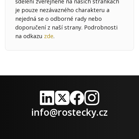
sdělení zveřejněné na našich stránkách
je pouze nezávazného charakteru a
nejedná se o odborné rady nebo
doporučení z naší strany. Podrobnosti
na odkazu
zde
.
LinkedIn
X
Facebook
Instagram
info@rostecky.cz