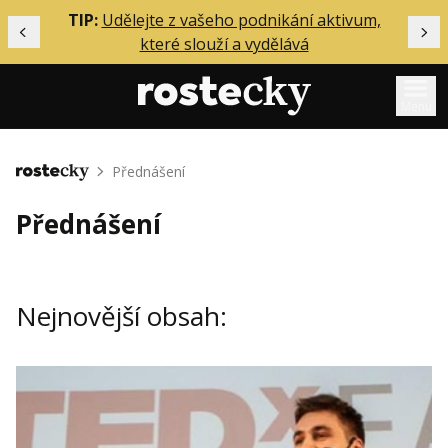
ělání
TIP:
Udělejte z vašeho podnikání aktivum,
Předchozí
Dal
které slouží a vydělává
Menu
Mentoring
Přednášení
Domů
Podcasty
Přednášení
Solo
Akce
Nejnovější obsah:
Inzerce
O mně
Přihlášení