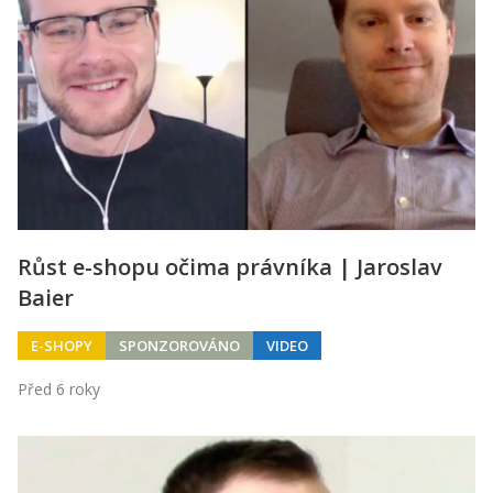
Kontakt
Obchodní podmínky
Hledaná fráze
Hledat
Růst e-shopu očima právníka | Jaroslav
Baier
E-SHOPY
SPONZOROVÁNO
VIDEO
Před 6 roky