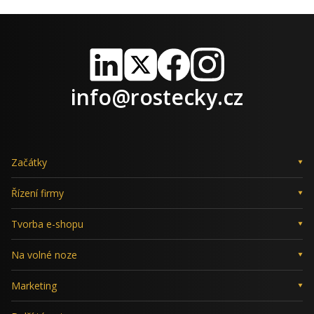
LinkedIn
X
Facebook
Instagram
info@rostecky.cz
Začátky
Řízení firmy
Tvorba e-shopu
Na volné noze
Marketing