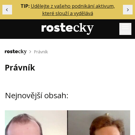
ělání
TIP:
Udělejte z vašeho podnikání aktivum,
Předchozí
Dal
které slouží a vydělává
Menu
Mentoring
Právník
Domů
Podcasty
Právník
Solo
Akce
Nejnovější obsah:
Inzerce
O mně
Přihlášení