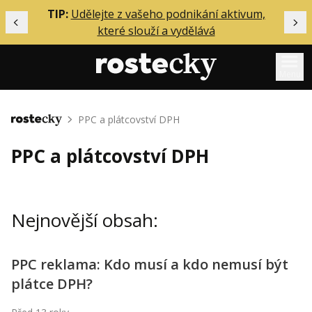
ělání
TIP:
Udělejte z vašeho podnikání aktivum,
Předchozí
Dal
které slouží a vydělává
Menu
Mentoring
PPC a plátcovství DPH
Domů
Podcasty
PPC a plátcovství DPH
Solo
Akce
Nejnovější obsah:
Inzerce
O mně
PPC reklama: Kdo musí a kdo nemusí být
plátce DPH?
Přihlášení