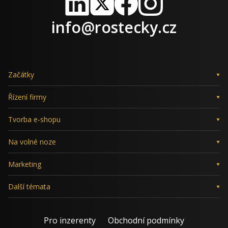
LinkedIn
X
Facebook
Instagram
info@rostecky.cz
Začátky
Řízení firmy
Tvorba e-shopu
Na volné noze
Marketing
Další témata
Pro inzerenty
Obchodní podmínky