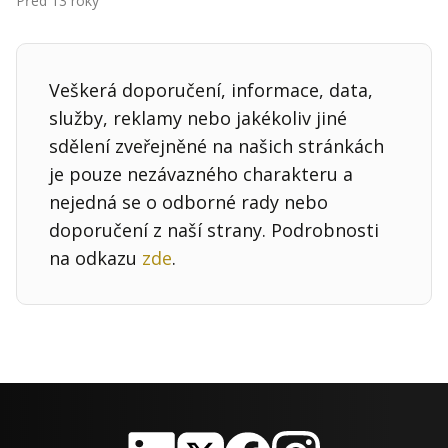
Před 13 roky
Kontakt
Obchodní podmínky
Veškerá doporučení, informace, data,
Hledaná fráze
Hledat
služby, reklamy nebo jakékoliv jiné
sdělení zveřejněné na našich stránkách
je pouze nezávazného charakteru a
nejedná se o odborné rady nebo
doporučení z naší strany. Podrobnosti
na odkazu
zde
.