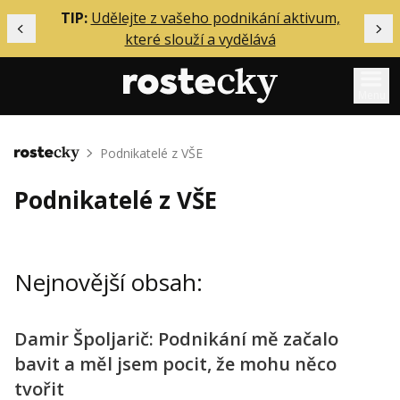
ělání
TIP:
Udělejte z vašeho podnikání aktivum,
Předchozí
Dal
které slouží a vydělává
Menu
Mentoring
Podnikatelé z VŠE
Domů
Podcasty
Podnikatelé z VŠE
Solo
Akce
Nejnovější obsah:
Inzerce
O mně
Damir Špoljarič: Podnikání mě začalo
bavit a měl jsem pocit, že mohu něco
Přihlášení
tvořit