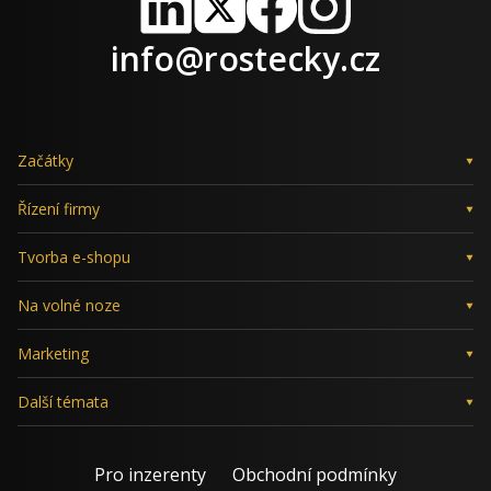
LinkedIn
X
Facebook
Instagram
info@rostecky.cz
Začátky
Řízení firmy
Tvorba e-shopu
Na volné noze
Marketing
Další témata
Pro inzerenty
Obchodní podmínky