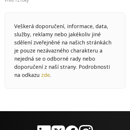
Před 12 roky
Kontakt
Obchodní podmínky
Veškerá doporučení, informace, data,
Hledaná fráze
Hledat
služby, reklamy nebo jakékoliv jiné
sdělení zveřejněné na našich stránkách
je pouze nezávazného charakteru a
nejedná se o odborné rady nebo
doporučení z naší strany. Podrobnosti
na odkazu
zde
.