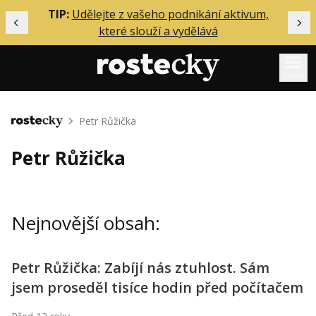
ělání
TIP:
Udělejte z vašeho podnikání aktivum,
Předchozí
Dal
které slouží a vydělává
Menu
Mentoring
Petr Růžička
Domů
Podcasty
Petr Růžička
Solo
Akce
Nejnovější obsah:
Inzerce
O mně
Petr Růžička: Zabíjí nás ztuhlost. Sám
jsem proseděl tisíce hodin před počítačem
Přihlášení