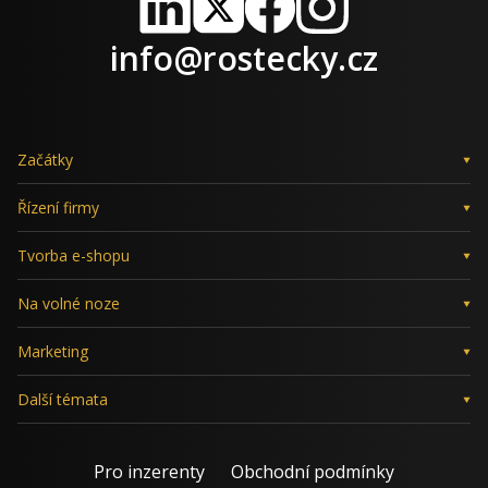
LinkedIn
X
Facebook
Instagram
info@rostecky.cz
Začátky
Řízení firmy
Tvorba e-shopu
Na volné noze
Marketing
Další témata
Pro inzerenty
Obchodní podmínky