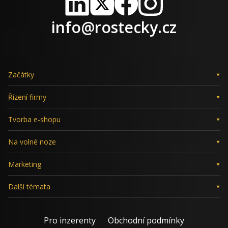
LinkedIn
X
Facebook
Instagram
info@rostecky.cz
Začátky
Řízení firmy
Tvorba e-shopu
Na volné noze
Marketing
Další témata
Pro inzerenty
Obchodní podmínky