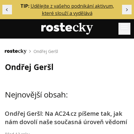
ělání
TIP:
Udělejte z vašeho podnikání aktivum,
Předchozí
Dal
které slouží a vydělává
Menu
Mentoring
Ondřej Geršl
Domů
Podcasty
Ondřej Geršl
Solo
Akce
Nejnovější obsah:
Inzerce
O mně
Ondřej Geršl: Na AC24.cz píšeme tak, jak
nám dovolí naše současná úroveň vědomí
Přihlášení