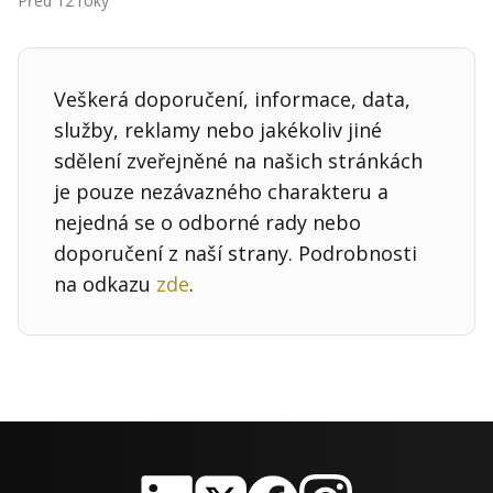
Před 12 roky
Kontakt
Obchodní podmínky
Veškerá doporučení, informace, data,
Hledaná fráze
Hledat
služby, reklamy nebo jakékoliv jiné
sdělení zveřejněné na našich stránkách
je pouze nezávazného charakteru a
nejedná se o odborné rady nebo
doporučení z naší strany. Podrobnosti
na odkazu
zde
.