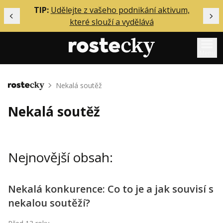
ělání
TIP:
Udělejte z vašeho podnikání aktivum,
Předchozí
Dal
které slouží a vydělává
Menu
Mentoring
Nekalá soutěž
Domů
Podcasty
Nekalá soutěž
Solo
Akce
Nejnovější obsah:
Inzerce
O mně
Nekalá konkurence: Co to je a jak souvisí s
nekalou soutěží?
Přihlášení