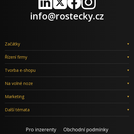
LinkedIn
X
Facebook
Instagram
info@rostecky.cz
Začátky
Řízení firmy
Tvorba e-shopu
Na volné noze
Marketing
Další témata
Pro inzerenty
Obchodní podmínky