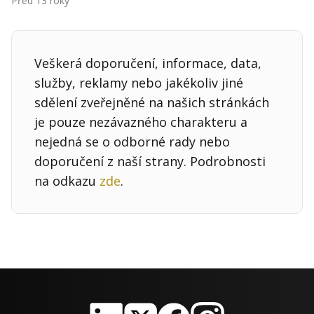
Před 13 roky
Kontakt
Obchodní podmínky
Veškerá doporučení, informace, data,
Hledaná fráze
Hledat
služby, reklamy nebo jakékoliv jiné
sdělení zveřejněné na našich stránkách
je pouze nezávazného charakteru a
nejedná se o odborné rady nebo
doporučení z naší strany. Podrobnosti
na odkazu
zde
.