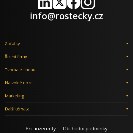
LinkedIn
X
Facebook
Instagram
info@rostecky.cz
Začátky
Řízení firmy
Tvorba e-shopu
Na volné noze
Marketing
Další témata
Pro inzerenty
Obchodní podmínky