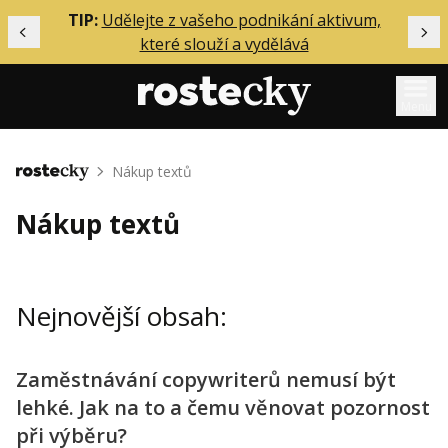
ělání
TIP:
Udělejte z vašeho podnikání aktivum,
Předchozí
Dal
které slouží a vydělává
Menu
Mentoring
Nákup textů
Domů
Podcasty
Nákup textů
Solo
Akce
Nejnovější obsah:
Inzerce
O mně
Zaměstnávání copywriterů nemusí být
lehké. Jak na to a čemu věnovat pozornost
Přihlášení
při výběru?